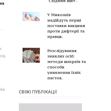
"Східний щит".
на
.
У Миколаїв
надійдуть перші
поставки вакцини
 -
проти дифтерії та
правця.
ы
Розслідування
са,
зниклих осіб:
методи шахраїв та
способи
уникнення їхніх
й
пасток.
жбе
СВІЖІ ПУБЛІКАЦІЇ