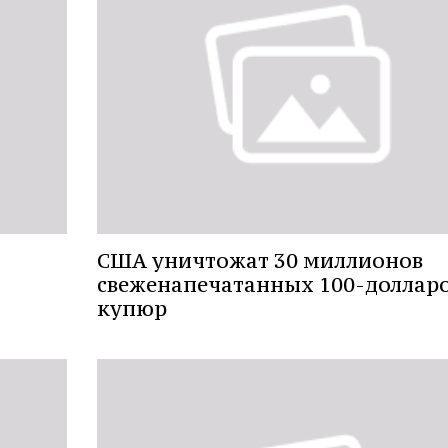
США уничтожат 30 миллионов
свеженапечатанных 100-доллар
купюр