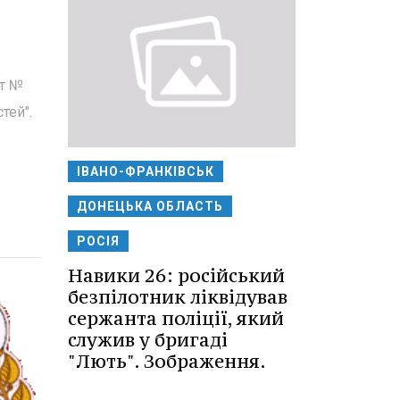
кт №
тей".
ІВАНО-ФРАНКІВСЬК
ДОНЕЦЬКА ОБЛАСТЬ
РОСІЯ
Навики 26: російський
безпілотник ліквідував
сержанта поліції, який
служив у бригаді
"Лють". Зображення.