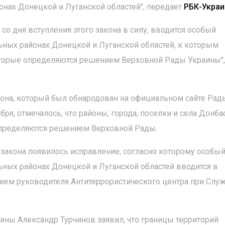
онах Донецкой и Луганской областей", передает
РБК-Украи
 со дня вступления этого закона в силу, вводится особый
ьных районах Донецкой и Луганской областей, к которым
 которые определяются решением Верховной Рады Украины",
кона, который был обнародован на официальном сайте Рад
ря, отмечалось, что районы, города, поселки и села Донбас
определяются решением Верховной Рады.
е закона появилось исправление, согласно которому особы
ьных районах Донецкой и Луганской областей вводится в
ием руководителя Антитеррористического центра при Слу
ны Александр Турчинов заявил, что границы территорий