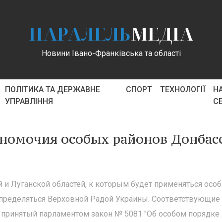
ПАРАЛЕЛЬ
МЕДІА
Новини Івано-Франківська та області
ПОЛІТИКА ТА ДЕРЖАВНЕ
СПОРТ
ТЕХНОЛОГІЇ
Н
УПРАВЛІННЯ
С
лномочия особых районов Донбас
 и Луганской областей, к которым будет применяться осо
определяться Верховной Радой Украины. Соответствующие
 принятый парламентом закон № 5081 "Об особом порядке