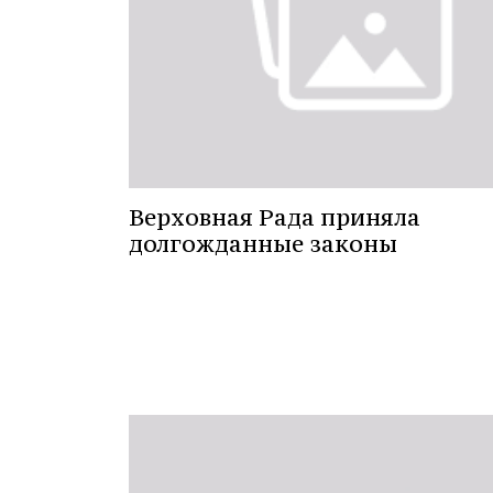
Верховная Рада приняла
долгожданные законы