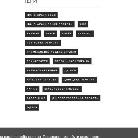
ТЕГИ
ІВАНО-ФРАНКІВСЬК
ІВАНО-ФРАНКІВСЬКА ОБЛАСТЬ
КИЇВ
УКРАЇНА
ЛЬВІВ
РОСІЯ
УКРАЇНЦІ
ЛЬВІВСЬКА ОБЛАСТЬ
КРИМІНАЛЬНИЙ КОДЕКС УКРАЇНИ
ПРИКАРПАТТЯ
ЗБРОЙНІ СИЛИ УКРАЇНИ
УКРАЇНСЬКА ГРИВНЯ
ДНІПРО
КИЇВСЬКА ОБЛАСТЬ
ДОНЕЦЬКА ОБЛАСТЬ
ХАРКІВ
ВІЙСЬКОВОСЛУЖБОВЦІ
ЗАПОРІЖЖЯ
ДНІПРОПЕТРОВСЬКА ОБЛАСТЬ
ОДЕСА
а paralel-media.com.ua. Посилання має бути розміщене