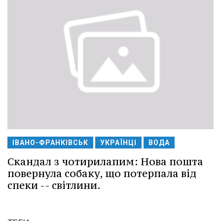
ІВАНО-ФРАНКІВСЬК
УКРАЇНЦІ
ВОДА
Скандал з чотирилапим: Нова пошта
повернула собаку, що потерпала від
спеки -- світлини.