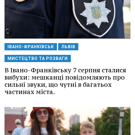
ІВАНО-ФРАНКІВСЬК
ЛЬВІВ
МИСТЕЦТВО ТА РОЗВАГИ
В Івано-Франківську 7 серпня сталися
вибухи: мешканці повідомляють про
сильні звуки, що чутні в багатьох
частинах міста.