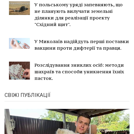
У польському уряді запевняють, що
не планують вилучати земельні
ділянки для реалізації проекту
"Східний щит".
У Миколаїв надійдуть перші поставки
вакцини проти дифтерії та правця.
Розслідування зниклих осіб: методи
шахраїв та способи уникнення їхніх
пасток.
СВІЖІ ПУБЛІКАЦІЇ