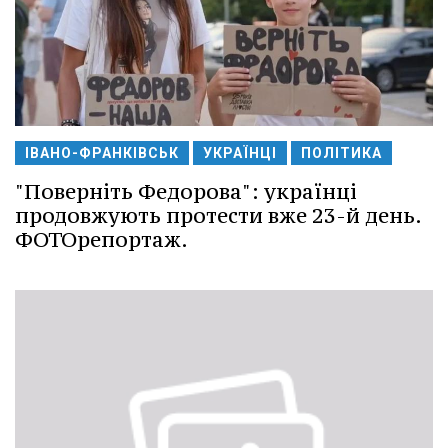
ІВАНО-ФРАНКІВСЬК
УКРАЇНЦІ
ПОЛІТИКА
"Поверніть Федорова": українці
продовжують протести вже 23-й день.
ФОТОрепортаж.