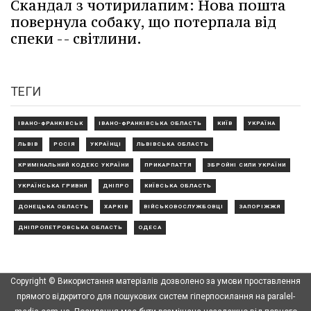
Скандал з чотирилапим: Нова пошта
повернула собаку, що потерпала від
спеки -- світлини.
ТЕГИ
ІВАНО-ФРАНКІВСЬК
ІВАНО-ФРАНКІВСЬКА ОБЛАСТЬ
КИЇВ
УКРАЇНА
ЛЬВІВ
РОСІЯ
УКРАЇНЦІ
ЛЬВІВСЬКА ОБЛАСТЬ
КРИМІНАЛЬНИЙ КОДЕКС УКРАЇНИ
ПРИКАРПАТТЯ
ЗБРОЙНІ СИЛИ УКРАЇНИ
УКРАЇНСЬКА ГРИВНЯ
ДНІПРО
КИЇВСЬКА ОБЛАСТЬ
ДОНЕЦЬКА ОБЛАСТЬ
ХАРКІВ
ВІЙСЬКОВОСЛУЖБОВЦІ
ЗАПОРІЖЖЯ
ДНІПРОПЕТРОВСЬКА ОБЛАСТЬ
ОДЕСА
Copyright © Використання матеріалів дозволено за умови проставлення
прямого відкритого для пошукових систем гіперпосилання на paralel-