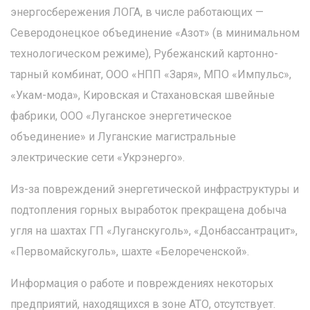
энергосбережения ЛОГА, в числе работающих —
Северодонецкое объединение «Азот» (в минимальном
технологическом режиме), Рубежанский картонно-
тарный комбинат, ООО «НПП «Заря», МПО «Импульс»,
«Укам-мода», Кировская и Стахановская швейные
фабрики, ООО «Луганское энергетическое
объединение» и Луганские магистральные
электрические сети «Укрэнерго».
Из-за повреждений энергетической инфраструктуры и
подтопления горных выработок прекращена добыча
угля на шахтах ГП «Луганскуголь», «Донбассантрацит»,
«Первомайскуголь», шахте «Белореченской».
Информация о работе и повреждениях некоторых
предприятий, находящихся в зоне АТО, отсутствует.