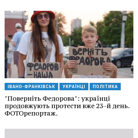
ІВАНО-ФРАНКІВСЬК
УКРАЇНЦІ
ПОЛІТИКА
"Поверніть Федорова": українці
продовжують протести вже 23-й день.
ФОТОрепортаж.