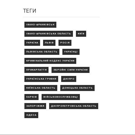
ТЕГИ
ІВАНО-ФРАНКІВСЬК
ІВАНО-ФРАНКІВСЬКА ОБЛАСТЬ
КИЇВ
УКРАЇНА
ЛЬВІВ
РОСІЯ
ЛЬВІВСЬКА ОБЛАСТЬ
УКРАЇНЦІ
КРИМІНАЛЬНИЙ КОДЕКС УКРАЇНИ
ПРИКАРПАТТЯ
ЗБРОЙНІ СИЛИ УКРАЇНИ
УКРАЇНСЬКА ГРИВНЯ
ДНІПРО
КИЇВСЬКА ОБЛАСТЬ
ДОНЕЦЬКА ОБЛАСТЬ
ХАРКІВ
ВІЙСЬКОВОСЛУЖБОВЦІ
ЗАПОРІЖЖЯ
ДНІПРОПЕТРОВСЬКА ОБЛАСТЬ
ОДЕСА