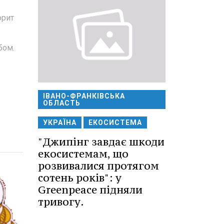
орит
бом.
ІВАНО-ФРАНКІВСЬКА
ОБЛАСТЬ
УКРАЇНА
ЕКОСИСТЕМА
"Джипінг завдає шкоди
екосистемам, що
розвивалися протягом
сотень років": у
Greenpeace підняли
тривогу.