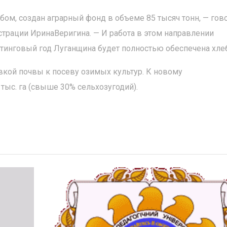
бом, создан аграрный фонд в объеме 85 тысяч тонн, — гов
страции ИринаВеригина. — И работа в этом направлении
етинговый год Луганщина будет полностью обеспечена хле
вкой почвы к посеву озимых культур. К новому
тыс. га (свыше 30% сельхозугодий).