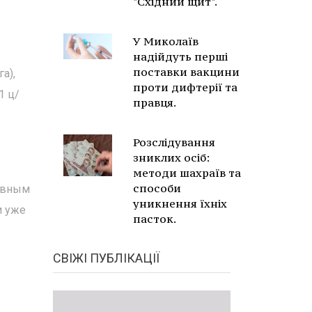
"Східний щит".
У Миколаїв
надійдуть перші
поставки вакцини
а),
проти дифтерії та
1 ц/
правця.
Розслідування
зниклих осіб:
методи шахраїв та
способи
тивным
уникнення їхніх
и уже
пасток.
СВІЖІ ПУБЛІКАЦІЇ