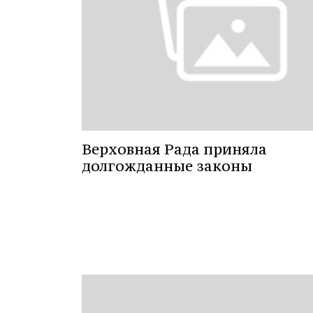
Верховная Рада приняла
долгожданные законы