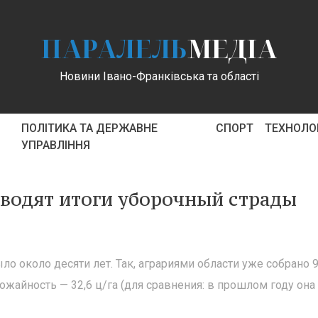
ПАРАЛЕЛЬ
МЕДІА
Новини Івано-Франківська та області
ПОЛІТИКА ТА ДЕРЖАВНЕ
СПОРТ
ТЕХНОЛОГ
УПРАВЛІННЯ
дводят итоги уборочный страды
о около десяти лет. Так, аграриями области уже собрано 
рожайность — 32,6 ц/га (для сравнения: в прошлом году она