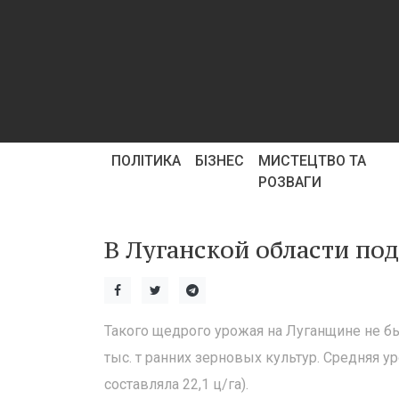
ПОЛІТИКА
БІЗНЕС
МИСТЕЦТВО ТА
РОЗВАГИ
В Луганской области по
Такого щедрого урожая на Луганщине не был
тыс. т ранних зерновых культур. Средняя у
составляла 22,1 ц/га).