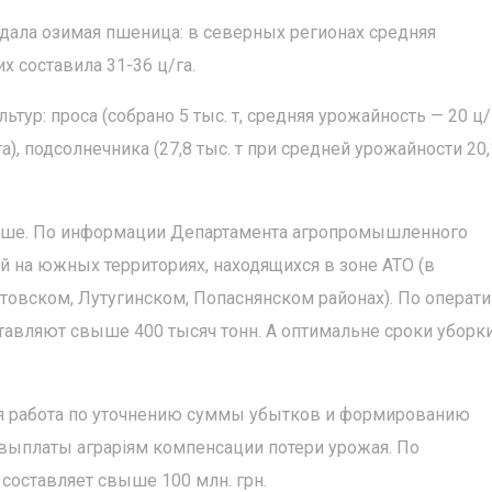
ала озимая пшеница: в северных регионах средняя
х составила 31-36 ц/га.
ур: проса (собрано 5 тыс. т, средняя урожайность — 20 ц/г
/га), подсолнечника (27,8 тыс. т при средней урожайности 20,
выше. По информации Департамента агропромышленного
й на южных территориях, находящихся в зоне АТО (в
товском, Лутугинском, Попаснянском районах). По опера
тавляют свыше 400 тысяч тонн. А оптимальне сроки уборк
ся работа по уточнению суммы убытков и формированию
выплаты аграріям компенсации потери урожая. По
оставляет свыше 100 млн. грн.