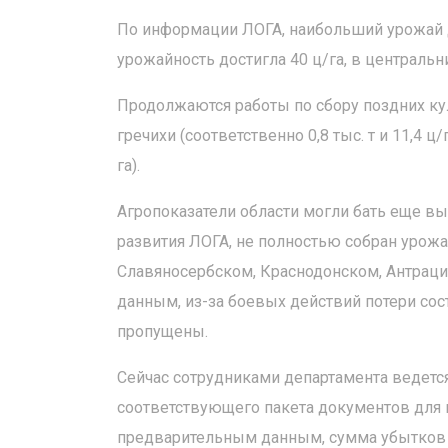
По информации ЛОГА, наибольший урожай д
урожайность достигла 40 ц/га, в центральни
Продолжаются работы по сбору поздних культ
гречихи (соответственно 0,8 тыс. т и 11,4 ц
га).
Агропоказатели области могли бать еще 
развития ЛОГА, не полностью собран урожа
Славяносербском, Краснодонском, Антраци
данным, из-за боевых действий потери сос
пропущены.
Сейчас сотрудниками департамента ведет
соответствующего пакета документов для 
предварительным данным, сумма убытков с