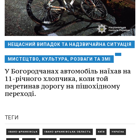
НЕЩАСНИЙ ВИПАДОК ТА НАДЗВИЧАЙНА СИТУАЦІЯ
МИСТЕЦТВО, КУЛЬТУРА, РОЗВАГИ ТА ЗМІ
У Богородчанах автомобіль наїхав на
11-річного хлопчика, коли той
перетинав дорогу на пішохідному
переході.
ТЕГИ
ІВАНО-ФРАНКІВСЬК
ІВАНО-ФРАНКІВСЬКА ОБЛАСТЬ
КИЇВ
УКРАЇНА