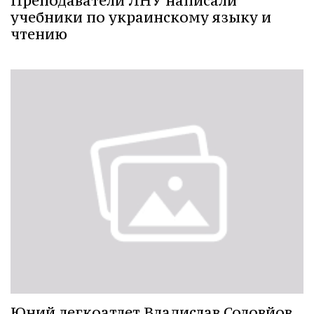
Преподаватели ЛНУ написали
учебники по украинскому языку и
чтению
Юний легкоатлет Владислав Соловйов