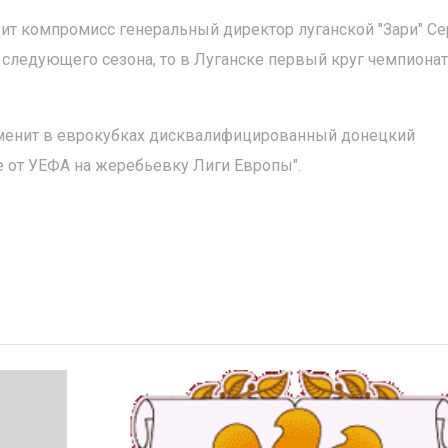
одит компромисс генеральный директор луганской "Зари" Се
ся следующего сезона, то в Луганске первый круг чемпиона
заменит в еврокубках дисквалифицированный донецкий
е от УЕФА на жеребьевку Лиги Европы".