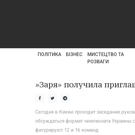
ПОЛІТИКА
БІЗНЕС
МИСТЕЦТВО ТА
РОЗВАГИ
»Заря» получила пригла
Сегодня в Киеве проходит заседание руко
обсуждаться формат чемпионата Украины с
фигурируют 12 и 16 команд.