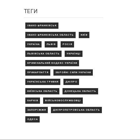
ТЕГИ
ІВАНО-ФРАНКІВСЬК
ІВАНО-ФРАНКІВСЬКА ОБЛАСТЬ
КИЇВ
УКРАЇНА
ЛЬВІВ
РОСІЯ
ЛЬВІВСЬКА ОБЛАСТЬ
УКРАЇНЦІ
КРИМІНАЛЬНИЙ КОДЕКС УКРАЇНИ
ПРИКАРПАТТЯ
ЗБРОЙНІ СИЛИ УКРАЇНИ
УКРАЇНСЬКА ГРИВНЯ
ДНІПРО
КИЇВСЬКА ОБЛАСТЬ
ДОНЕЦЬКА ОБЛАСТЬ
ХАРКІВ
ВІЙСЬКОВОСЛУЖБОВЦІ
ЗАПОРІЖЖЯ
ДНІПРОПЕТРОВСЬКА ОБЛАСТЬ
ОДЕСА