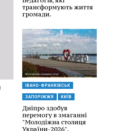
педагогів, які
трансформують життя
громади.
ІВАНО-ФРАНКІВСЬК
л
ЗАПОРІЖЖЯ
КИЇВ
Дніпро здобув
перемогу в змаганні
"Молодіжна столиця
України-2026".