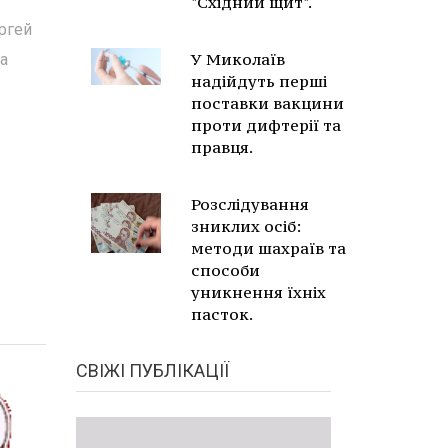
"Східний щит".
ргей
У Миколаїв
та
надійдуть перші
поставки вакцини
проти дифтерії та
правця.
Розслідування
зниклих осіб:
методи шахраїв та
способи
уникнення їхніх
пасток.
СВІЖІ ПУБЛІКАЦІЇ