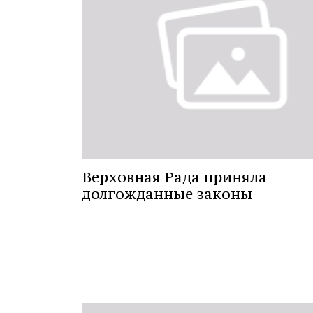
Верховная Рада приняла
долгожданные законы