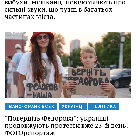
вибухи: мешканці повідомляють про
сильні звуки, що чутні в багатьох
частинах міста.
ІВАНО-ФРАНКІВСЬК
УКРАЇНЦІ
ПОЛІТИКА
"Поверніть Федорова": українці
продовжують протести вже 23-й день.
ФОТОрепортаж.