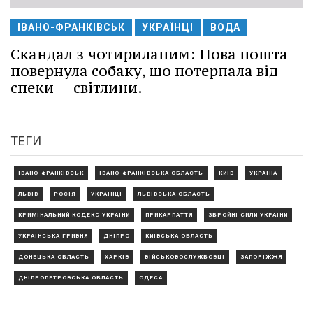
ІВАНО-ФРАНКІВСЬК
УКРАЇНЦІ
ВОДА
Скандал з чотирилапим: Нова пошта
повернула собаку, що потерпала від
спеки -- світлини.
ТЕГИ
ІВАНО-ФРАНКІВСЬК
ІВАНО-ФРАНКІВСЬКА ОБЛАСТЬ
КИЇВ
УКРАЇНА
ЛЬВІВ
РОСІЯ
УКРАЇНЦІ
ЛЬВІВСЬКА ОБЛАСТЬ
КРИМІНАЛЬНИЙ КОДЕКС УКРАЇНИ
ПРИКАРПАТТЯ
ЗБРОЙНІ СИЛИ УКРАЇНИ
УКРАЇНСЬКА ГРИВНЯ
ДНІПРО
КИЇВСЬКА ОБЛАСТЬ
ДОНЕЦЬКА ОБЛАСТЬ
ХАРКІВ
ВІЙСЬКОВОСЛУЖБОВЦІ
ЗАПОРІЖЖЯ
ДНІПРОПЕТРОВСЬКА ОБЛАСТЬ
ОДЕСА