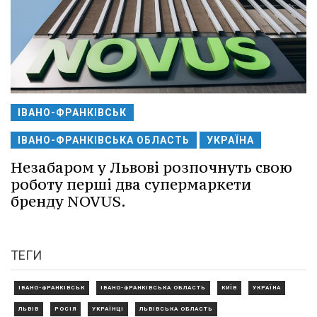
ІВАНО-ФРАНКІВСЬК
ІВАНО-ФРАНКІВСЬКА ОБЛАСТЬ
УКРАЇНА
Незабаром у Львові розпочнуть свою
роботу перші два супермаркети
бренду NOVUS.
ТЕГИ
ІВАНО-ФРАНКІВСЬК
ІВАНО-ФРАНКІВСЬКА ОБЛАСТЬ
КИЇВ
УКРАЇНА
ЛЬВІВ
РОСІЯ
УКРАЇНЦІ
ЛЬВІВСЬКА ОБЛАСТЬ