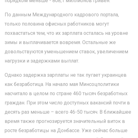
порядком меньше - 808,1 миллионов гривен.
По данным Международного кадрового портала,
только половина офисных работников могут
похвастаться тем, что их зарплата осталась на уровне
зимы и выплачивается вовремя. Остальные же
довольствуются уменьшением ставок, увеличением
нагрузки и задержками выплат.
Однако задержка зарплаты не так пугает украинцев
как безработица. На начало мая Минсоцполитики
насчитало в целом по стране 460 тысяч безработных
граждан. При этом число доступных вакансий почти в
десять раз меньше – всего 46-50 тысяч. В ближайшее
время также прогнозируется значительный виток в
росте безработицы на Донбассе. Уже сейчас больше