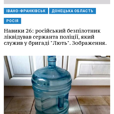
ІВАНО-ФРАНКІВСЬК
ДОНЕЦЬКА ОБЛАСТЬ
РОСІЯ
Навики 26: російський безпілотник
ліквідував сержанта поліції, який
служив у бригаді "Лють". Зображення.