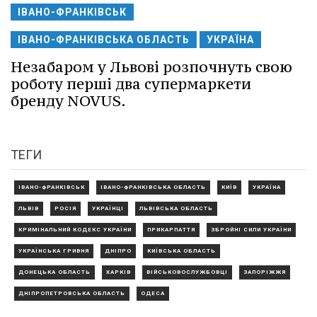
ІВАНО-ФРАНКІВСЬК
ІВАНО-ФРАНКІВСЬКА ОБЛАСТЬ
УКРАЇНА
Незабаром у Львові розпочнуть свою
роботу перші два супермаркети
бренду NOVUS.
ТЕГИ
ІВАНО-ФРАНКІВСЬК
ІВАНО-ФРАНКІВСЬКА ОБЛАСТЬ
КИЇВ
УКРАЇНА
ЛЬВІВ
РОСІЯ
УКРАЇНЦІ
ЛЬВІВСЬКА ОБЛАСТЬ
КРИМІНАЛЬНИЙ КОДЕКС УКРАЇНИ
ПРИКАРПАТТЯ
ЗБРОЙНІ СИЛИ УКРАЇНИ
УКРАЇНСЬКА ГРИВНЯ
ДНІПРО
КИЇВСЬКА ОБЛАСТЬ
ДОНЕЦЬКА ОБЛАСТЬ
ХАРКІВ
ВІЙСЬКОВОСЛУЖБОВЦІ
ЗАПОРІЖЖЯ
ДНІПРОПЕТРОВСЬКА ОБЛАСТЬ
ОДЕСА