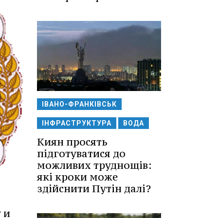
ІВАНО-ФРАНКІВСЬК
ІНФРАСТРУКТУРА
ВОДА
Киян просять
підготуватися до
можливих труднощів:
які кроки може
здійснити Путін далі?
 и