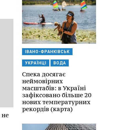
ІВАНО-ФРАНКІВСЬК
УКРАЇНЦІ
ВОДА
Спека досягає
неймовірних
масштабів: в Україні
зафіксовано більше 20
нових температурних
рекордів (карта)
 не