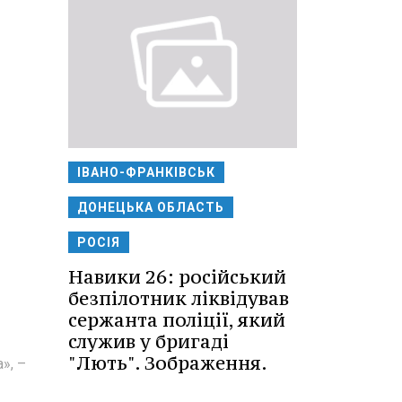
ІВАНО-ФРАНКІВСЬК
ДОНЕЦЬКА ОБЛАСТЬ
РОСІЯ
Навики 26: російський
безпілотник ліквідував
сержанта поліції, який
служив у бригаді
"Лють". Зображення.
», –