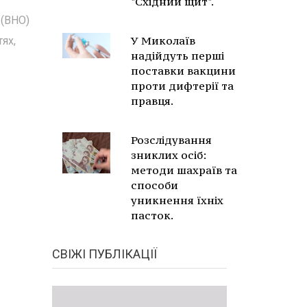
"Східний щит".
 (ВНО)
У Миколаїв
ях,
надійдуть перші
поставки вакцини
проти дифтерії та
правця.
Розслідування
зниклих осіб:
методи шахраїв та
способи
уникнення їхніх
пасток.
СВІЖІ ПУБЛІКАЦІЇ