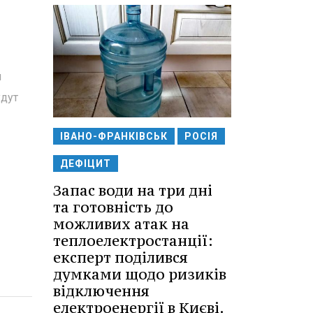
м
удут
ІВАНО-ФРАНКІВСЬК
РОСІЯ
ДЕФІЦИТ
Запас води на три дні
та готовність до
можливих атак на
теплоелектростанції:
експерт поділився
думками щодо ризиків
відключення
електроенергії в Києві.