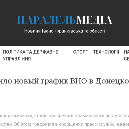
ПАРАЛЕЛЬ
МЕДІА
Новини Івано-Франківська та області
ПОЛІТИКА ТА ДЕРЖАВНЕ
СПОРТ
ТЕХНОЛОГІЇ
Н
УПРАВЛІННЯ
С
ило новый график ВНО в Донецко
ьной кампании, чтобы обеспечить возможность поступлен
астей. Об этом говорится в сообщении пресс-службы ведо