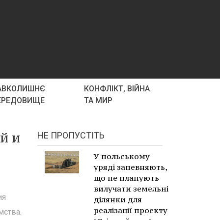
АВКОЛИШНЄ
КОНФЛІКТ, ВІЙНА
ЕРЕДОВИЩЕ
ТА МИР
й и
НЕ ПРОПУСТІТЬ
У польському
уряді запевняють,
що не планують
вилучати земельні
ия
ділянки для
реалізації проекту
мства.