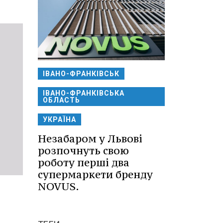
ІВАНО-ФРАНКІВСЬК
ІВАНО-ФРАНКІВСЬКА
ОБЛАСТЬ
УКРАЇНА
Незабаром у Львові
розпочнуть свою
роботу перші два
супермаркети бренду
NOVUS.