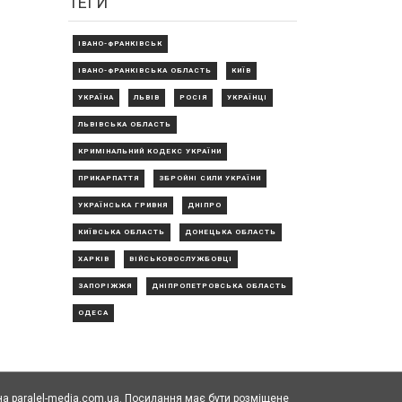
ТЕГИ
ІВАНО-ФРАНКІВСЬК
ІВАНО-ФРАНКІВСЬКА ОБЛАСТЬ
КИЇВ
УКРАЇНА
ЛЬВІВ
РОСІЯ
УКРАЇНЦІ
ЛЬВІВСЬКА ОБЛАСТЬ
КРИМІНАЛЬНИЙ КОДЕКС УКРАЇНИ
ПРИКАРПАТТЯ
ЗБРОЙНІ СИЛИ УКРАЇНИ
УКРАЇНСЬКА ГРИВНЯ
ДНІПРО
КИЇВСЬКА ОБЛАСТЬ
ДОНЕЦЬКА ОБЛАСТЬ
ХАРКІВ
ВІЙСЬКОВОСЛУЖБОВЦІ
ЗАПОРІЖЖЯ
ДНІПРОПЕТРОВСЬКА ОБЛАСТЬ
ОДЕСА
а paralel-media.com.ua. Посилання має бути розміщене