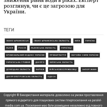
зниження рівня води в ріках. Експерт
розглянув, чи є це загрозою для
України.
ТЕГИ
ІВАНО-ФРАНКІВСЬК
ІВАНО-ФРАНКІВСЬКА ОБЛАСТЬ
КИЇВ
УКРАЇНА
ЛЬВІВ
РОСІЯ
ЛЬВІВСЬКА ОБЛАСТЬ
УКРАЇНЦІ
КРИМІНАЛЬНИЙ КОДЕКС УКРАЇНИ
ПРИКАРПАТТЯ
ЗБРОЙНІ СИЛИ УКРАЇНИ
УКРАЇНСЬКА ГРИВНЯ
ДНІПРО
КИЇВСЬКА ОБЛАСТЬ
ДОНЕЦЬКА ОБЛАСТЬ
ХАРКІВ
ВІЙСЬКОВОСЛУЖБОВЦІ
ЗАПОРІЖЖЯ
ДНІПРОПЕТРОВСЬКА ОБЛАСТЬ
ОДЕСА
Copyright © Використання матеріалів дозволено за умови проставлення
прямого відкритого для пошукових систем гіперпосилання на paralel-
media.com.ua. Посилання має бути розміщене незалежно від повного