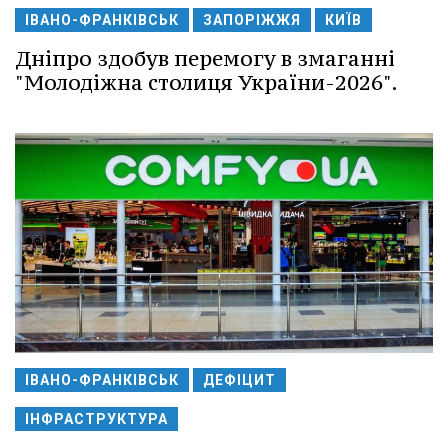
ІВАНО-ФРАНКІВСЬК
ЗАПОРІЖЖЯ
КИЇВ
Дніпро здобув перемогу в змаганні
"Молодіжна столиця України-2026".
ІВАНО-ФРАНКІВСЬК
ДЕФІЦИТ
ІНФРАСТРУКТУРА