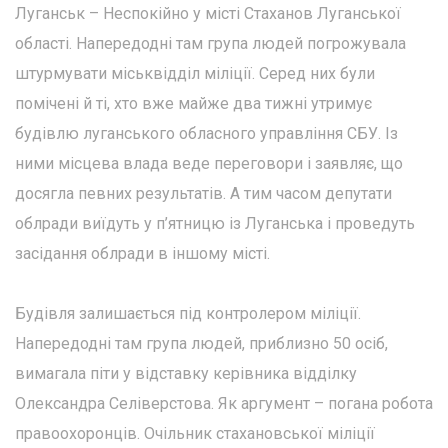
Луганськ – Неспокійно у місті Стаханов Луганської
області. Напередодні там група людей погрожувала
штурмувати міськвідділ міліції. Серед них були
помічені й ті, хто вже майже два тижні утримує
будівлю луганського обласного управління СБУ. Із
ними місцева влада веде переговори і заявляє, що
досягла певних результатів. А тим часом депутати
облради виїдуть у п’ятницю із Луганська і проведуть
засідання облради в іншому місті.
Будівля залишається під контролером міліції.
Напередодні там група людей, приблизно 50 осіб,
вимагала піти у відставку керівника відділку
Олександра Селіверстова. Як аргумент – погана робота
правоохоронців. Очільник стахановської міліції