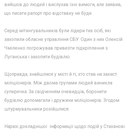
вийшов до людей і вислухав їхні вимоги, але заявив,
що писати рапорт про відставку не буде.
Серед мітингувальників були лідери тих осіб, які
захопили обласне управління СБУ. Один з них Олексій
Чміленко погрожував привезти підкріплення з
Луганська і захопити будівлю.
Щоправда, знайшлися у місті й ті, хто став на захист
міліціонерів. Між двома групами людей виникла
суперечка. За свідченням очевидців, боронити
будівлю допомагали і дружини міліціонерів. Згодом
штурмувальники розійшлися.
Наразі докладнішої інформації щодо подій у Стаханові