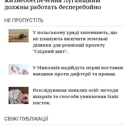
жизнеобеспечения Луганщины
должны работать бесперебойно
НЕ ПРОПУСТІТЬ
У польському уряді запевняють, що
не планують вилучати земельні
ділянки для реалізації проекту
"Східний щит".
У Миколаїв надійдуть перші поставки
вакцини проти дифтерії та правця.
Розслідування зниклих осіб: методи
шахраїв та способи уникнення їхніх
пасток.
СВІЖІ ПУБЛІКАЦІЇ