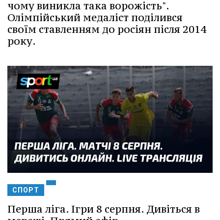
чому виникла така ворожість".
Олімпійський медаліст поділився
своїм ставленням до росіян після 2014
року.
СПОРТ
Перша ліга. Ігри 8 серпня. Дивіться в