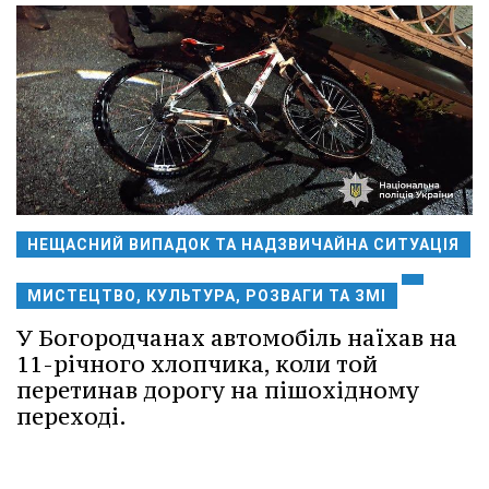
НЕЩАСНИЙ ВИПАДОК ТА НАДЗВИЧАЙНА СИТУАЦІЯ
МИСТЕЦТВО, КУЛЬТУРА, РОЗВАГИ ТА ЗМІ
У Богородчанах автомобіль наїхав на
11-річного хлопчика, коли той
перетинав дорогу на пішохідному
переході.