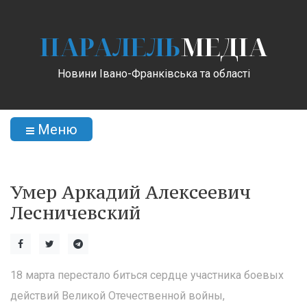
ПАРАЛЕЛЬ
МЕДІА
Новини Івано-Франківська та області
Меню
Умер Аркадий Алексеевич
Лесничевский
18 марта перестало биться сердце участника боевых
действий Великой Отечественной войны,