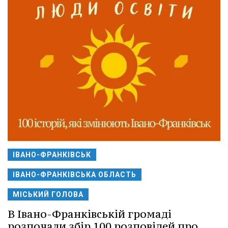
ІВАНО-ФРАНКІВСЬК
ІВАНО-ФРАНКІВСЬКА ОБЛАСТЬ
МІСЬКИЙ ГОЛОВА
В Івано-Франківській громаді
розпочали збір 100 розповідей про