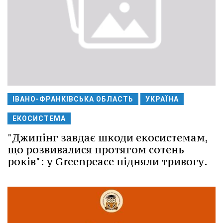
ІВАНО-ФРАНКІВСЬКА ОБЛАСТЬ
УКРАЇНА
ЕКОСИСТЕМА
"Джипінг завдає шкоди екосистемам,
що розвивалися протягом сотень
років": у Greenpeace підняли тривогу.