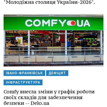
"Молодіжна столиця України-2026".
ІВАНО-ФРАНКІВСЬК
ДЕФІЦИТ
ІНФРАСТРУКТУРА
Comfy внесла зміни у графік роботи
своїх складів для забезпечення
безпеки -- Delo.ua