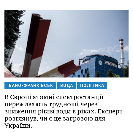
ІВАНО-ФРАНКІВСЬК
ВОДА
ПОЛІТИКА
В Європі атомні електростанції
переживають труднощі через
зниження рівня води в ріках. Експерт
розглянув, чи є це загрозою для
України.