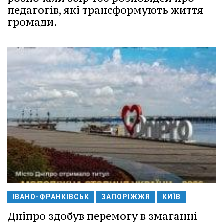
педагогів, які трансформують життя
громади.
ІВАНО-ФРАНКІВСЬК
ЗАПОРІЖЖЯ
КИЇВ
Дніпро здобув перемогу в змаганні