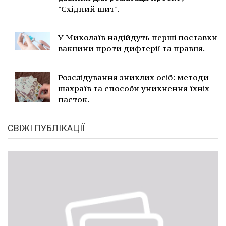
"Східний щит".
У Миколаїв надійдуть перші поставки
вакцини проти дифтерії та правця.
Розслідування зниклих осіб: методи
шахраїв та способи уникнення їхніх
пасток.
СВІЖІ ПУБЛІКАЦІЇ