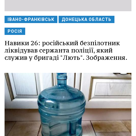
ІВАНО-ФРАНКІВСЬК
ДОНЕЦЬКА ОБЛАСТЬ
РОСІЯ
Навики 26: російський безпілотник
ліквідував сержанта поліції, який
служив у бригаді "Лють". Зображення.