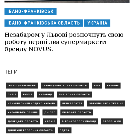
ІВАНО-ФРАНКІВСЬК
ІВАНО-ФРАНКІВСЬКА ОБЛАСТЬ
УКРАЇНА
Незабаром у Львові розпочнуть свою
роботу перші два супермаркети
бренду NOVUS.
ТЕГИ
ІВАНО-ФРАНКІВСЬК
ІВАНО-ФРАНКІВСЬКА ОБЛАСТЬ
КИЇВ
УКРАЇНА
ЛЬВІВ
РОСІЯ
УКРАЇНЦІ
ЛЬВІВСЬКА ОБЛАСТЬ
КРИМІНАЛЬНИЙ КОДЕКС УКРАЇНИ
ПРИКАРПАТТЯ
ЗБРОЙНІ СИЛИ УКРАЇНИ
УКРАЇНСЬКА ГРИВНЯ
ДНІПРО
КИЇВСЬКА ОБЛАСТЬ
ДОНЕЦЬКА ОБЛАСТЬ
ХАРКІВ
ВІЙСЬКОВОСЛУЖБОВЦІ
ЗАПОРІЖЖЯ
ДНІПРОПЕТРОВСЬКА ОБЛАСТЬ
ОДЕСА