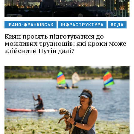
ІВАНО-ФРАНКІВСЬК
ІНФРАСТРУКТУРА
ВОДА
Киян просять підготуватися до
можливих труднощів: які кроки може
здійснити Путін далі?