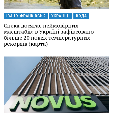
ІВАНО-ФРАНКІВСЬК
УКРАЇНЦІ
ВОДА
Спека досягає неймовірних
масштабів: в Україні зафіксовано
більше 20 нових температурних
рекордів (карта)