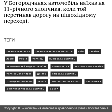
У Богородчанах автомобіль наїхав на
11-річного хлопчика, коли той
перетинав дорогу на пішохідному
переході.
ТЕГИ
ІВАНО-ФРАНКІВСЬК
ІВАНО-ФРАНКІВСЬКА ОБЛАСТЬ
КИЇВ
УКРАЇНА
ЛЬВІВ
РОСІЯ
УКРАЇНЦІ
ЛЬВІВСЬКА ОБЛАСТЬ
КРИМІНАЛЬНИЙ КОДЕКС УКРАЇНИ
ПРИКАРПАТТЯ
ЗБРОЙНІ СИЛИ УКРАЇНИ
УКРАЇНСЬКА ГРИВНЯ
ДНІПРО
КИЇВСЬКА ОБЛАСТЬ
ДОНЕЦЬКА ОБЛАСТЬ
ХАРКІВ
ВІЙСЬКОВОСЛУЖБОВЦІ
ЗАПОРІЖЖЯ
ДНІПРОПЕТРОВСЬКА ОБЛАСТЬ
ОДЕСА
Copyright © Використання матеріалів дозволено за умови проставлення