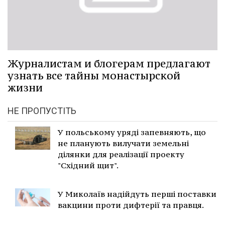
Журналистам и блогерам предлагают
узнать все тайны монастырской
жизни
НЕ ПРОПУСТІТЬ
У польському уряді запевняють, що
не планують вилучати земельні
ділянки для реалізації проекту
"Східний щит".
У Миколаїв надійдуть перші поставки
вакцини проти дифтерії та правця.