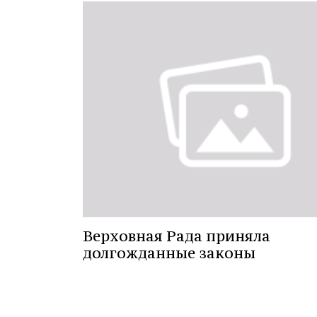
Верховная Рада приняла
долгожданные законы