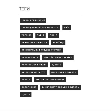
ТЕГИ
ІВАНО-ФРАНКІВСЬК
ІВАНО-ФРАНКІВСЬКА ОБЛАСТЬ
КИЇВ
УКРАЇНА
ЛЬВІВ
РОСІЯ
ЛЬВІВСЬКА ОБЛАСТЬ
УКРАЇНЦІ
КРИМІНАЛЬНИЙ КОДЕКС УКРАЇНИ
ПРИКАРПАТТЯ
ЗБРОЙНІ СИЛИ УКРАЇНИ
УКРАЇНСЬКА ГРИВНЯ
ДНІПРО
КИЇВСЬКА ОБЛАСТЬ
ДОНЕЦЬКА ОБЛАСТЬ
ХАРКІВ
ВІЙСЬКОВОСЛУЖБОВЦІ
ЗАПОРІЖЖЯ
ДНІПРОПЕТРОВСЬКА ОБЛАСТЬ
ОДЕСА