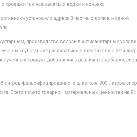
 и продажи так называемых водки и коньяка.
ративники установили адреса 3 частных домов и одной
оль.
кустарным, производство велось в антисанитарных услови
олученная субстанция разливались в пластиковые 5-ти лит
полученный продукт добавлялись различные добавки, спец
8 литров фальсифицированного алкоголя, 900 литров спир
та. Всего изъято товарно - материальных ценностей на 93 