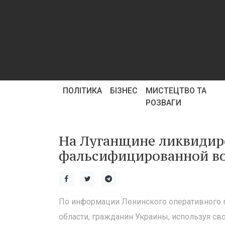
ПОЛІТИКА
БІЗНЕС
МИСТЕЦТВО ТА
РОЗВАГИ
На Луганщине ликвидир
фальсифицированной в
По информации Ленинского оперативного 
области, гражданин Украины, используя св