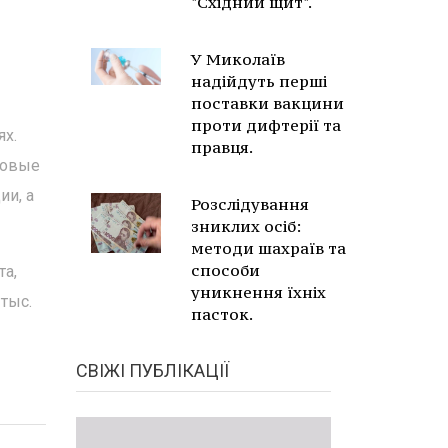
"Східний щит".
У Миколаїв
надійдуть перші
поставки вакцини
проти дифтерії та
ях.
правця.
ровые
ии, а
Розслідування
зниклих осіб:
методи шахраїв та
способи
та,
уникнення їхніх
тыс.
пасток.
СВІЖІ ПУБЛІКАЦІЇ