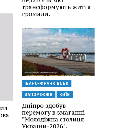
педагогів, які
трансформують життя
громади.
ІВАНО-ФРАНКІВСЬК
ЗАПОРІЖЖЯ
КИЇВ
Дніпро здобув
рил
перемогу в змаганні
ова
"Молодіжна столиця
України-2026".