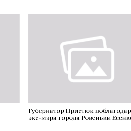
Губернатор Пристюк поблагода
экс-мэра города Ровеньки Есенк