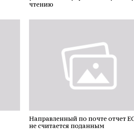
чтению
Направленный по почте отчет ЕС
не считается поданным