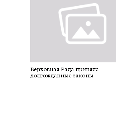
Верховная Рада приняла
долгожданные законы