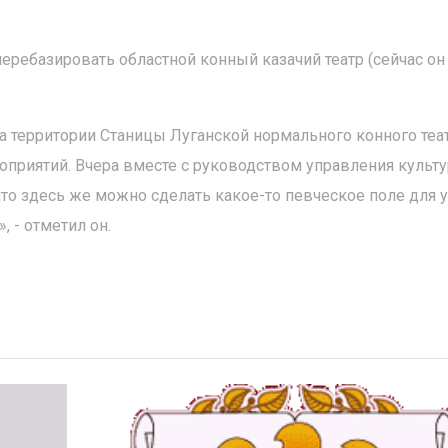
ребазировать областной конный казачий театр (сейчас он
 территории Станицы Луганской нормального конного теат
приятий. Вчера вместе с руководством управления культ
то здесь же можно сделать какое-то певческое поле для 
 - отметил он.