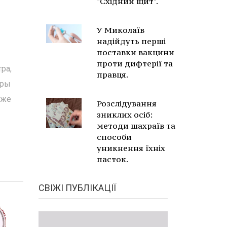
"Східний щит".
У Миколаїв
надійдуть перші
поставки вакцини
проти дифтерії та
ра,
правця.
уры
уже
Розслідування
зниклих осіб:
методи шахраїв та
способи
уникнення їхніх
пасток.
СВІЖІ ПУБЛІКАЦІЇ