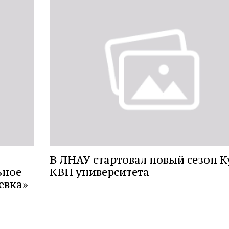
В ЛНАУ стартовал новый сезон К
ьное
КВН университета
евка»