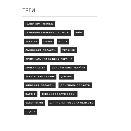
ТЕГИ
ІВАНО-ФРАНКІВСЬК
ІВАНО-ФРАНКІВСЬКА ОБЛАСТЬ
КИЇВ
УКРАЇНА
ЛЬВІВ
РОСІЯ
ЛЬВІВСЬКА ОБЛАСТЬ
УКРАЇНЦІ
КРИМІНАЛЬНИЙ КОДЕКС УКРАЇНИ
ПРИКАРПАТТЯ
ЗБРОЙНІ СИЛИ УКРАЇНИ
УКРАЇНСЬКА ГРИВНЯ
ДНІПРО
КИЇВСЬКА ОБЛАСТЬ
ДОНЕЦЬКА ОБЛАСТЬ
ХАРКІВ
ВІЙСЬКОВОСЛУЖБОВЦІ
ЗАПОРІЖЖЯ
ДНІПРОПЕТРОВСЬКА ОБЛАСТЬ
ОДЕСА