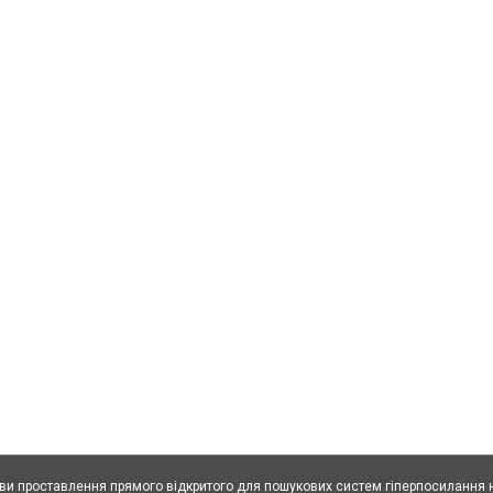
ови проставлення прямого відкритого для пошукових систем гіперпосилання н