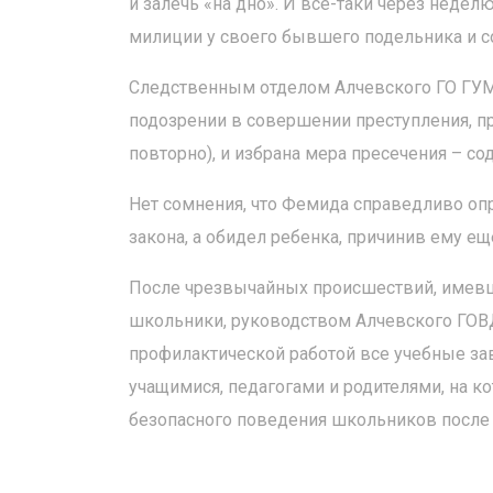
и залечь «на дно». И все-таки через недел
милиции у своего бывшего подельника и с
Следственным отделом Алчевского ГО ГУМ
подозрении в совершении преступления, пр
повторно), и избрана мера пресечения – со
Нет сомнения, что Фемида справедливо опр
закона, а обидел ребенка, причинив ему е
После чрезвычайных происшествий, имевши
школьники, руководством Алчевского ГОВД
профилактической работой все учебные зав
учащимися, педагогами и родителями, на к
безопасного поведения школьников после з