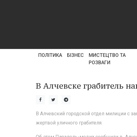
ПОЛІТИКА
БІЗНЕС
МИСТЕЦТВО ТА
РОЗВАГИ
В Алчевске грабитель н
В Алчевский городской отдел милиции с з
жертвой уличного грабителя.
Об этом Паралель-медиа сообщили в Алче