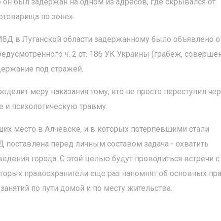
ю он был задержан на одном из адресов, где скрывался от
отоварища по зоне».
ВД в Луганской области задержанному было объявлено о
едусмотренного ч. 2 ст. 186 УК Украины (грабеж, соверш
держание под стражей.
еделит меру наказания тому, кто не просто переступил чер
ще и психологическую травму.
х место в Алчевске, и в которых потерпевшими стали
 поставлена перед личным составом задача - охватить
едения города. С этой целью будут проводиться встречи с
оторых правоохранители еще раз напомнят об основных пр
анятий по пути домой и по месту жительства.