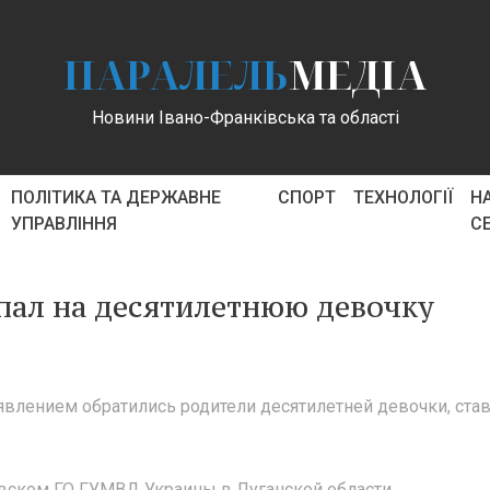
ПАРАЛЕЛЬ
МЕДІА
Новини Івано-Франківська та області
ПОЛІТИКА ТА ДЕРЖАВНЕ
СПОРТ
ТЕХНОЛОГІЇ
Н
УПРАВЛІННЯ
С
апал на десятилетнюю девочку
аявлением обратились родители десятилетней девочки, ста
вском ГО ГУМВД Украины в Луганской области.