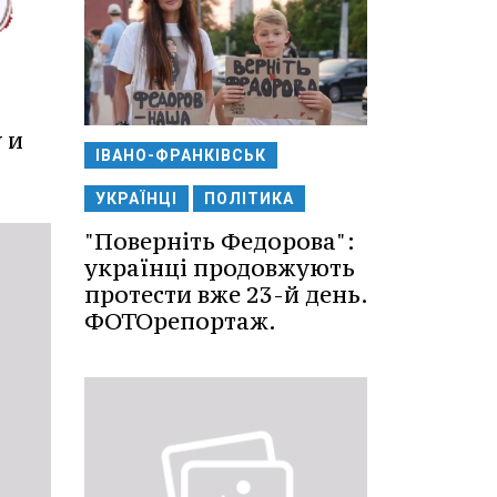
 и
ІВАНО-ФРАНКІВСЬК
УКРАЇНЦІ
ПОЛІТИКА
"Поверніть Федорова":
українці продовжують
протести вже 23-й день.
ФОТОрепортаж.