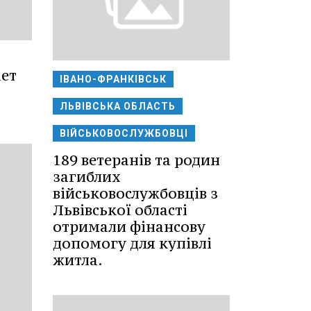
ает
ІВАНО-ФРАНКІВСЬК
ЛЬВІВСЬКА ОБЛАСТЬ
ВІЙСЬКОВОСЛУЖБОВЦІ
189 ветеранів та родин
загиблих
військовослужбовців з
Львівської області
отримали фінансову
допомогу для купівлі
житла.