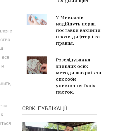
"Східний щит".
У Миколаїв
и
надійдуть перші
поставки вакцини
лся с
проти дифтерії та
дство
правця.
ва
 все
Розслідування
 и
зниклих осіб:
методи шахраїв та
способи
нить,
уникнення їхніх
пасток.
-ти
СВІЖІ ПУБЛІКАЦІЇ
 к
ыться