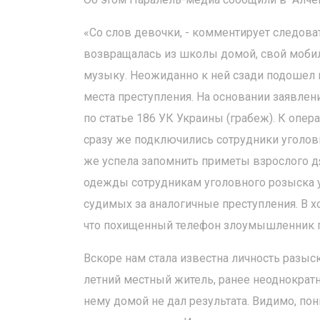
«Со слов девочки, - комментирует следов
возвращалась из школы домой, свой мобил
музыку. Неожиданно к ней сзади подошел 
места преступления. На основании заявле
по статье 186 УК Украины (грабеж). К оп
сразу же подключились сотрудники уголов
же успела запомнить приметы взрослого дя
одежды сотрудникам уголовного розыска у
судимых за аналогичные преступления. В 
что похищенный телефон злоумышленник п
Вскоре нам стала известна личность разыск
летний местный житель, ранее неоднократ
нему домой не дал результата. Видимо, пон