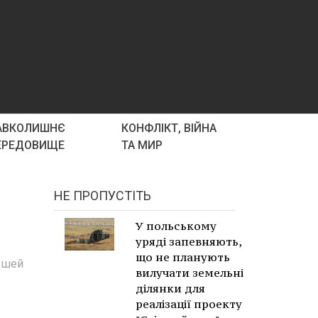
АВКОЛИШНЄ
КОНФЛІКТ, ВІЙНА
ЕРЕДОВИЩЕ
ТА МИР
НЕ ПРОПУСТІТЬ
У польському
уряді запевняють,
що не планують
вшей
вилучати земельні
ділянки для
реалізації проекту