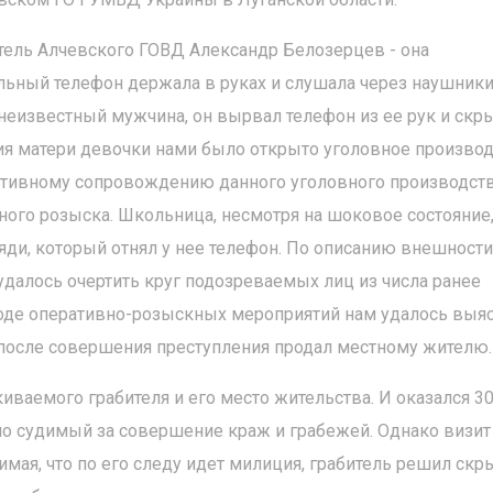
атель Алчевского ГОВД Александр Белозерцев - она
ьный телефон держала в руках и слушала через наушник
неизвестный мужчина, он вырвал телефон из ее рук и скры
ния матери девочки нами было открыто уголовное произво
еративному сопровождению данного уголовного производст
ного розыска. Школьница, несмотря на шоковое состояние,
ди, который отнял у нее телефон. По описанию внешности
далось очертить круг подозреваемых лиц из числа ранее
ходе оперативно-розыскных мероприятий нам удалось выяс
осле совершения преступления продал местному жителю.
иваемого грабителя и его место жительства. И оказался 30
но судимый за совершение краж и грабежей. Однако визит
имая, что по его следу идет милиция, грабитель решил скр