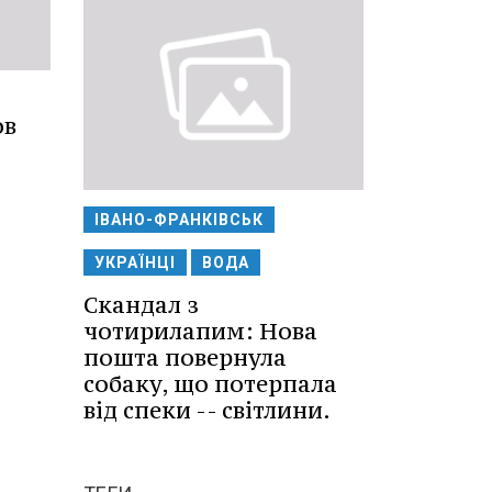
ов
ІВАНО-ФРАНКІВСЬК
УКРАЇНЦІ
ВОДА
Скандал з
чотирилапим: Нова
пошта повернула
собаку, що потерпала
від спеки -- світлини.