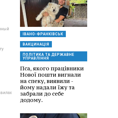
енный
ІВАНО-ФРАНКІВСЬК
ВАКЦИНАЦІЯ
ту
ПОЛІТИКА ТА ДЕРЖАВНЕ
УПРАВЛІННЯ
Пса, якого працівники
Нової пошти вигнали
на спеку, виявили -
йому надали їжу та
авилах
забрали до себе
додому.