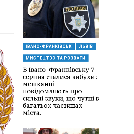
ІВАНО-ФРАНКІВСЬК
ЛЬВІВ
МИСТЕЦТВО ТА РОЗВАГИ
В Івано-Франківську 7
серпня сталися вибухи:
мешканці
повідомляють про
сильні звуки, що чутні в
багатьох частинах
міста.