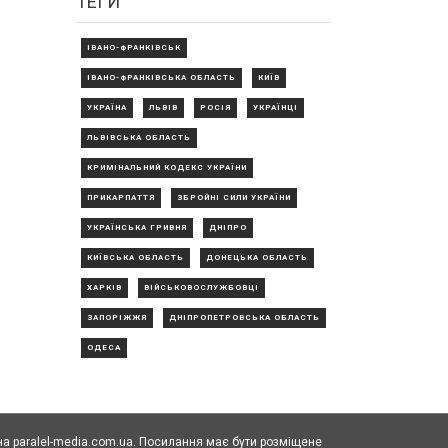
ТЕГИ
ІВАНО-ФРАНКІВСЬК
ІВАНО-ФРАНКІВСЬКА ОБЛАСТЬ
КИЇВ
УКРАЇНА
ЛЬВІВ
РОСІЯ
УКРАЇНЦІ
ЛЬВІВСЬКА ОБЛАСТЬ
КРИМІНАЛЬНИЙ КОДЕКС УКРАЇНИ
ПРИКАРПАТТЯ
ЗБРОЙНІ СИЛИ УКРАЇНИ
УКРАЇНСЬКА ГРИВНЯ
ДНІПРО
КИЇВСЬКА ОБЛАСТЬ
ДОНЕЦЬКА ОБЛАСТЬ
ХАРКІВ
ВІЙСЬКОВОСЛУЖБОВЦІ
ЗАПОРІЖЖЯ
ДНІПРОПЕТРОВСЬКА ОБЛАСТЬ
ОДЕСА
а paralel-media.com.ua. Посилання має бути розміщене