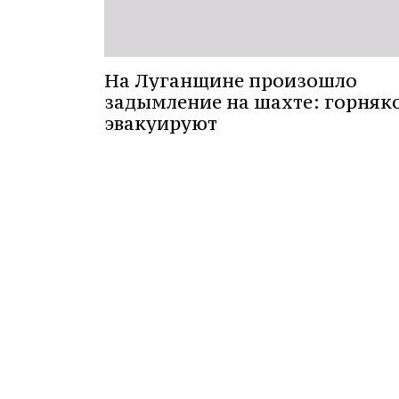
На Луганщине произошло
задымление на шахте: горняк
эвакуируют