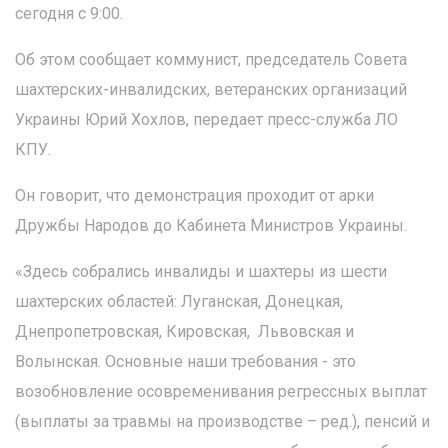
сегодня с 9:00.
Об этом сообщает коммунист, председатель Совета
шахтерских-инвалидских, ветеранских организаций
Украины Юрий Хохлов, передает пресс-служба ЛО
КПУ.
Он говорит, что демонстрация проходит от арки
Дружбы Народов до Кабинета Министров Украины.
«Здесь собрались инвалиды и шахтеры из шести
шахтерских областей: Луганская, Донецкая,
Днепропетровская, Кировская, Львовская и
Волынская. Основные наши требования - это
возобновление осовременивания регрессных выплат
(выплаты за травмы на производстве – ред.), пенсий и