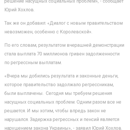
решение насущных социальных проблем», - сообщает
Юрий Хохлов.
Так же он добавил: «Диалог с новым правительством
невозможен, особенно с Королевской».
По его словам, результатом вчерашней демонстрации
стала выплата 70 миллионов гривен задолженности
по регрессным выплатам.
«Вчера мы добились результата и законные деньги,
которое правительство задолжало регрессникам,
были выплачены. Сегодня мы требуем решения
насущных социальных проблем. Одним разом все не
решается. И мы хотим, чтобы впредь закон не
нарушался. Задержка регрессных и пенсий является
нарушением закона Украины», - заявил Юрий Хохлов.