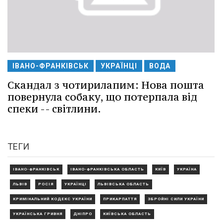
ІВАНО-ФРАНКІВСЬК
УКРАЇНЦІ
ВОДА
Скандал з чотирилапим: Нова пошта
повернула собаку, що потерпала від
спеки -- світлини.
ТЕГИ
ІВАНО-ФРАНКІВСЬК
ІВАНО-ФРАНКІВСЬКА ОБЛАСТЬ
КИЇВ
УКРАЇНА
ЛЬВІВ
РОСІЯ
УКРАЇНЦІ
ЛЬВІВСЬКА ОБЛАСТЬ
КРИМІНАЛЬНИЙ КОДЕКС УКРАЇНИ
ПРИКАРПАТТЯ
ЗБРОЙНІ СИЛИ УКРАЇНИ
УКРАЇНСЬКА ГРИВНЯ
ДНІПРО
КИЇВСЬКА ОБЛАСТЬ