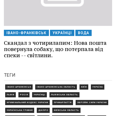
ІВАНО-ФРАНКІВСЬК
УКРАЇНЦІ
ВОДА
Скандал з чотирилапим: Нова пошта
повернула собаку, що потерпала від
спеки -- світлини.
ТЕГИ
ІВАНО-ФРАНКІВСЬК
ІВАНО-ФРАНКІВСЬКА ОБЛАСТЬ
КИЇВ
УКРАЇНА
ЛЬВІВ
РОСІЯ
УКРАЇНЦІ
ЛЬВІВСЬКА ОБЛАСТЬ
КРИМІНАЛЬНИЙ КОДЕКС УКРАЇНИ
ПРИКАРПАТТЯ
ЗБРОЙНІ СИЛИ УКРАЇНИ
УКРАЇНСЬКА ГРИВНЯ
ДНІПРО
КИЇВСЬКА ОБЛАСТЬ