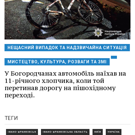
НЕЩАСНИЙ ВИПАДОК ТА НАДЗВИЧАЙНА СИТУАЦІЯ
МИСТЕЦТВО, КУЛЬТУРА, РОЗВАГИ ТА ЗМІ
У Богородчанах автомобіль наїхав на
11-річного хлопчика, коли той
перетинав дорогу на пішохідному
переході.
ТЕГИ
ІВАНО-ФРАНКІВСЬК
ІВАНО-ФРАНКІВСЬКА ОБЛАСТЬ
КИЇВ
УКРАЇНА