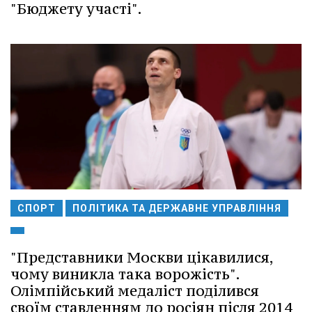
"Бюджету участі".
СПОРТ
ПОЛІТИКА ТА ДЕРЖАВНЕ УПРАВЛІННЯ
"Представники Москви цікавилися,
чому виникла така ворожість".
Олімпійський медаліст поділився
своїм ставленням до росіян після 2014