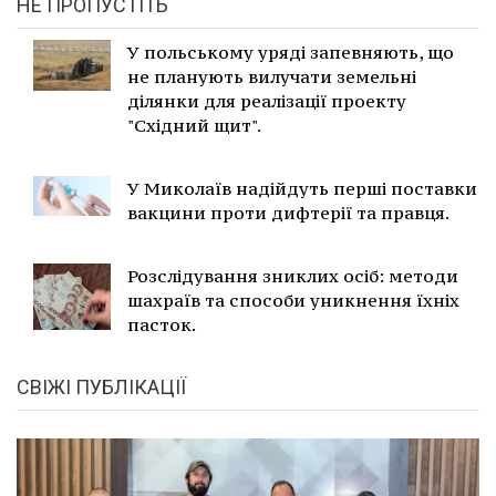
НЕ ПРОПУСТІТЬ
У польському уряді запевняють, що
не планують вилучати земельні
ділянки для реалізації проекту
"Східний щит".
У Миколаїв надійдуть перші поставки
вакцини проти дифтерії та правця.
Розслідування зниклих осіб: методи
шахраїв та способи уникнення їхніх
пасток.
СВІЖІ ПУБЛІКАЦІЇ