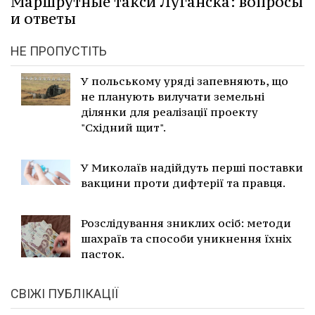
Маршрутные такси Луганска: вопросы
и ответы
НЕ ПРОПУСТІТЬ
У польському уряді запевняють, що
не планують вилучати земельні
ділянки для реалізації проекту
"Східний щит".
У Миколаїв надійдуть перші поставки
вакцини проти дифтерії та правця.
Розслідування зниклих осіб: методи
шахраїв та способи уникнення їхніх
пасток.
СВІЖІ ПУБЛІКАЦІЇ