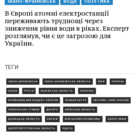
ІВАНО-ФРАНКІВСЬК
ВОДА
ПОЛІТИКА
В Європі атомні електростанції
переживають труднощі через
зниження рівня води в ріках. Експерт
розглянув, чи є це загрозою для
України.
ТЕГИ
ІВАНО-ФРАНКІВСЬК
ІВАНО-ФРАНКІВСЬКА ОБЛАСТЬ
КИЇВ
УКРАЇНА
ЛЬВІВ
РОСІЯ
ЛЬВІВСЬКА ОБЛАСТЬ
УКРАЇНЦІ
КРИМІНАЛЬНИЙ КОДЕКС УКРАЇНИ
ПРИКАРПАТТЯ
ЗБРОЙНІ СИЛИ УКРАЇНИ
УКРАЇНСЬКА ГРИВНЯ
ДНІПРО
КИЇВСЬКА ОБЛАСТЬ
ДОНЕЦЬКА ОБЛАСТЬ
ХАРКІВ
ВІЙСЬКОВОСЛУЖБОВЦІ
ЗАПОРІЖЖЯ
ДНІПРОПЕТРОВСЬКА ОБЛАСТЬ
ОДЕСА