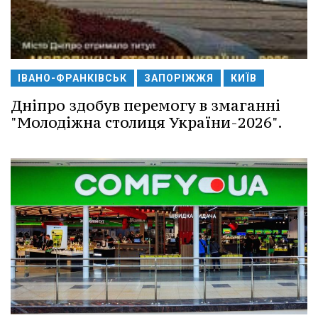
ІВАНО-ФРАНКІВСЬК
ЗАПОРІЖЖЯ
КИЇВ
Дніпро здобув перемогу в змаганні
"Молодіжна столиця України-2026".