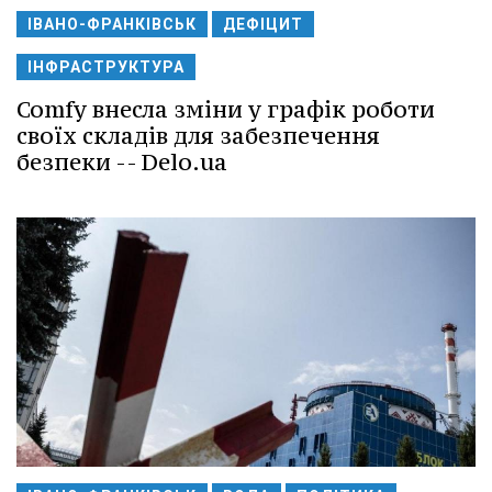
ІВАНО-ФРАНКІВСЬК
ДЕФІЦИТ
ІНФРАСТРУКТУРА
Comfy внесла зміни у графік роботи
своїх складів для забезпечення
безпеки -- Delo.ua