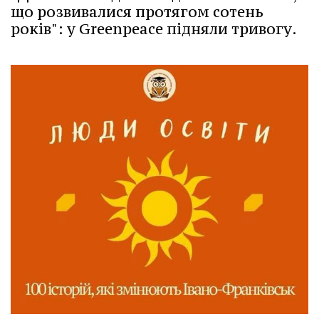
що розвивалися протягом сотень
років": у Greenpeace підняли тривогу.