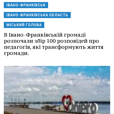
ІВАНО-ФРАНКІВСЬК
ІВАНО-ФРАНКІВСЬКА ОБЛАСТЬ
МІСЬКИЙ ГОЛОВА
В Івано-Франківській громаді
розпочали збір 100 розповідей про
педагогів, які трансформують життя
громади.