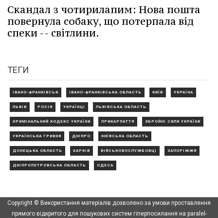
Скандал з чотирилапим: Нова пошта
повернула собаку, що потерпала від
спеки -- світлини.
ТЕГИ
ІВАНО-ФРАНКІВСЬК
ІВАНО-ФРАНКІВСЬКА ОБЛАСТЬ
КИЇВ
УКРАЇНА
ЛЬВІВ
РОСІЯ
УКРАЇНЦІ
ЛЬВІВСЬКА ОБЛАСТЬ
КРИМІНАЛЬНИЙ КОДЕКС УКРАЇНИ
ПРИКАРПАТТЯ
ЗБРОЙНІ СИЛИ УКРАЇНИ
УКРАЇНСЬКА ГРИВНЯ
ДНІПРО
КИЇВСЬКА ОБЛАСТЬ
ДОНЕЦЬКА ОБЛАСТЬ
ХАРКІВ
ВІЙСЬКОВОСЛУЖБОВЦІ
ЗАПОРІЖЖЯ
ДНІПРОПЕТРОВСЬКА ОБЛАСТЬ
ОДЕСА
Copyright © Використання матеріалів дозволено за умови проставлення
прямого відкритого для пошукових систем гіперпосилання на paralel-