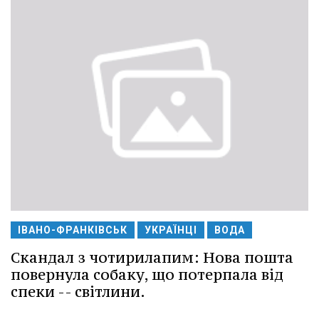
ІВАНО-ФРАНКІВСЬК
УКРАЇНЦІ
ВОДА
Скандал з чотирилапим: Нова пошта
повернула собаку, що потерпала від
спеки -- світлини.