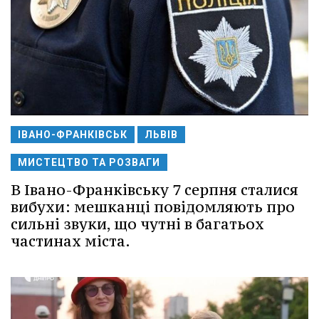
ІВАНО-ФРАНКІВСЬК
ЛЬВІВ
МИСТЕЦТВО ТА РОЗВАГИ
В Івано-Франківську 7 серпня сталися
вибухи: мешканці повідомляють про
сильні звуки, що чутні в багатьох
частинах міста.