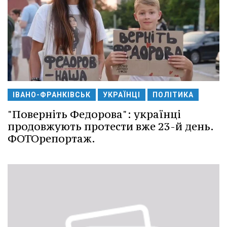
ІВАНО-ФРАНКІВСЬК
УКРАЇНЦІ
ПОЛІТИКА
"Поверніть Федорова": українці
продовжують протести вже 23-й день.
ФОТОрепортаж.