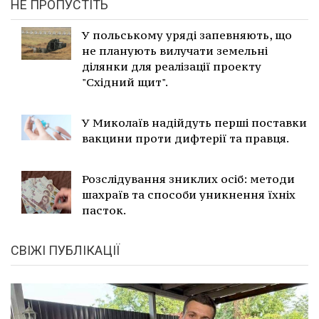
НЕ ПРОПУСТІТЬ
У польському уряді запевняють, що
не планують вилучати земельні
ділянки для реалізації проекту
"Східний щит".
У Миколаїв надійдуть перші поставки
вакцини проти дифтерії та правця.
Розслідування зниклих осіб: методи
шахраїв та способи уникнення їхніх
пасток.
СВІЖІ ПУБЛІКАЦІЇ