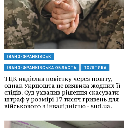
ІВАНО-ФРАНКІВСЬК
ІВАНО-ФРАНКІВСЬКА ОБЛАСТЬ
ПОЛІТИКА
ТЦК надіслав повістку через пошту,
однак Укрпошта не виявила жодних її
слідів. Суд ухвалив рішення скасувати
штраф у розмірі 17 тисяч гривень для
військового з інвалідністю - sud.ua.