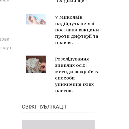
"Східний щит".
У Миколаїв
надійдуть перші
поставки вакцини
е
проти дифтерії та
дова -
правця.
ряду с
Розслідування
зниклих осіб:
методи шахраїв та
способи
уникнення їхніх
пасток.
СВІЖІ ПУБЛІКАЦІЇ