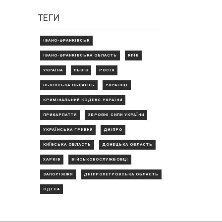
ТЕГИ
ІВАНО-ФРАНКІВСЬК
ІВАНО-ФРАНКІВСЬКА ОБЛАСТЬ
КИЇВ
УКРАЇНА
ЛЬВІВ
РОСІЯ
ЛЬВІВСЬКА ОБЛАСТЬ
УКРАЇНЦІ
КРИМІНАЛЬНИЙ КОДЕКС УКРАЇНИ
ПРИКАРПАТТЯ
ЗБРОЙНІ СИЛИ УКРАЇНИ
УКРАЇНСЬКА ГРИВНЯ
ДНІПРО
КИЇВСЬКА ОБЛАСТЬ
ДОНЕЦЬКА ОБЛАСТЬ
ХАРКІВ
ВІЙСЬКОВОСЛУЖБОВЦІ
ЗАПОРІЖЖЯ
ДНІПРОПЕТРОВСЬКА ОБЛАСТЬ
ОДЕСА