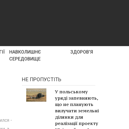
ІЇ
НАВКОЛИШНЄ
ЗДОРОВ'Я
СЕРЕДОВИЩЕ
НЕ ПРОПУСТІТЬ
У польському
уряді запевняють,
що не планують
вилучати земельні
ділянки для
ился -
реалізації проекту
и, а