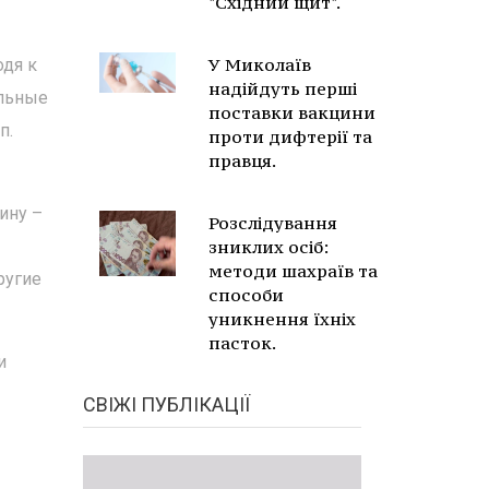
"Східний щит".
У Миколаїв
одя к
надійдуть перші
альные
поставки вакцини
п.
проти дифтерії та
правця.
ину –
Розслідування
зниклих осіб:
методи шахраїв та
ругие
способи
уникнення їхніх
пасток.
и
СВІЖІ ПУБЛІКАЦІЇ