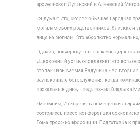
архиепископ Луганский и Алчевский Митро
«Я думаю это, скорее обычная народная пра
могилам своих родственников, близких и з
яйца на могилы. Это абсолютно нормально, 
Однако, подчеркнул он, согласно церковно
«Церковный устав определяет, что есть о
это так называемая Радуница - во вторник
заупокойные богослужения, когда поминают
пасхальные дни», - подытожил Владыка М
Напомним, 26 апреля, в помещении епархиа
состоялась пресс-конференция архиеписко
Тема пресс-конференции: Подготовка к пр