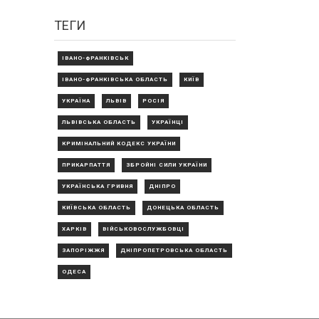
ТЕГИ
ІВАНО-ФРАНКІВСЬК
ІВАНО-ФРАНКІВСЬКА ОБЛАСТЬ
КИЇВ
УКРАЇНА
ЛЬВІВ
РОСІЯ
ЛЬВІВСЬКА ОБЛАСТЬ
УКРАЇНЦІ
КРИМІНАЛЬНИЙ КОДЕКС УКРАЇНИ
ПРИКАРПАТТЯ
ЗБРОЙНІ СИЛИ УКРАЇНИ
УКРАЇНСЬКА ГРИВНЯ
ДНІПРО
КИЇВСЬКА ОБЛАСТЬ
ДОНЕЦЬКА ОБЛАСТЬ
ХАРКІВ
ВІЙСЬКОВОСЛУЖБОВЦІ
ЗАПОРІЖЖЯ
ДНІПРОПЕТРОВСЬКА ОБЛАСТЬ
ОДЕСА