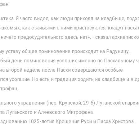
фан.
ктика. Я часто видел, как люди приходя на кладбище, подх
накомых, как с живыми с ними христосуются, кладут пасх
ничего предосудительного здесь нет», - сказал архиеписко
му уставу общее поминовение происходит на Радуницу.
собый день поминовения усопших именно по Пасхальному ч
 на второй неделе после Пасхи совершаются особые
ся усопшие. Но есть и традиция ходить на кладбище и в д
итрофан.
льного управления (пер. Крупской, 29-б) Луганской епархи
па Луганского и Алчевского Митрофана.
азднованию 1025-летия Крещения Руси и Пасха Христова.