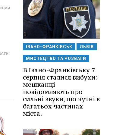
иссии
ІВАНО-ФРАНКІВСЬК
ЛЬВІВ
сти.
МИСТЕЦТВО ТА РОЗВАГИ
В Івано-Франківську 7
серпня сталися вибухи:
мешканці
повідомляють про
сильні звуки, що чутні в
багатьох частинах
міста.