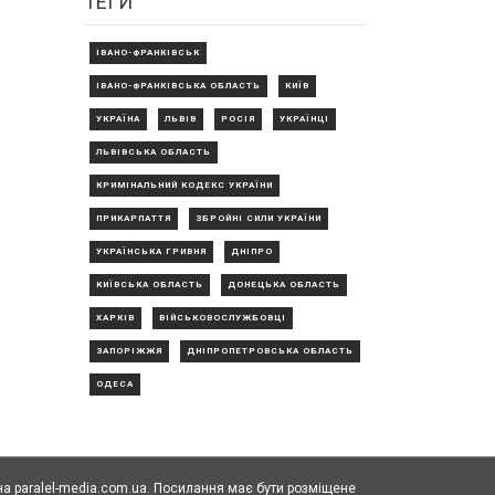
ТЕГИ
ІВАНО-ФРАНКІВСЬК
ІВАНО-ФРАНКІВСЬКА ОБЛАСТЬ
КИЇВ
УКРАЇНА
ЛЬВІВ
РОСІЯ
УКРАЇНЦІ
ЛЬВІВСЬКА ОБЛАСТЬ
КРИМІНАЛЬНИЙ КОДЕКС УКРАЇНИ
ПРИКАРПАТТЯ
ЗБРОЙНІ СИЛИ УКРАЇНИ
УКРАЇНСЬКА ГРИВНЯ
ДНІПРО
КИЇВСЬКА ОБЛАСТЬ
ДОНЕЦЬКА ОБЛАСТЬ
ХАРКІВ
ВІЙСЬКОВОСЛУЖБОВЦІ
ЗАПОРІЖЖЯ
ДНІПРОПЕТРОВСЬКА ОБЛАСТЬ
ОДЕСА
а paralel-media.com.ua. Посилання має бути розміщене