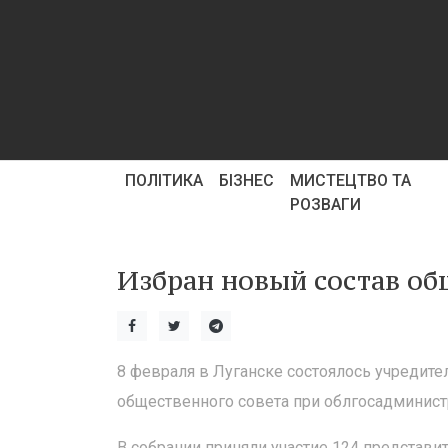
ПОЛІТИКА
БІЗНЕС
МИСТЕЦТВО ТА
РОЗВАГИ
Избран новый состав об
8 февраля в Луганске состоялось учредит
общественного совета при облгосадминист
В собрании приняли участие 124 представи