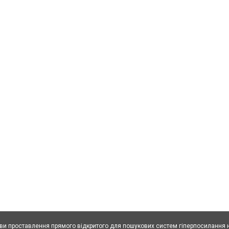
ови проставлення прямого відкритого для пошукових систем гіперпосилання н