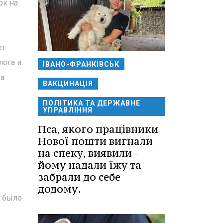
ок на
ь
ет
лога и
ІВАНО-ФРАНКІВСЬК
ла
ВАКЦИНАЦІЯ
ПОЛІТИКА ТА ДЕРЖАВНЕ
УПРАВЛІННЯ
Пса, якого працівники
Нової пошти вигнали
на спеку, виявили -
йому надали їжу та
забрали до себе
додому.
и было