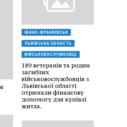
ІВАНО-ФРАНКІВСЬК
ЛЬВІВСЬКА ОБЛАСТЬ
ВІЙСЬКОВОСЛУЖБОВЦІ
189 ветеранів та родин
загиблих
військовослужбовців з
Львівської області
я
отримали фінансову
допомогу для купівлі
житла.