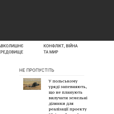
АВКОЛИШНЄ
КОНФЛІКТ, ВІЙНА
ЕРЕДОВИЩЕ
ТА МИР
НЕ ПРОПУСТІТЬ
У польському
уряді запевняють,
що не планують
вилучати земельні
ділянки для
реалізації проекту