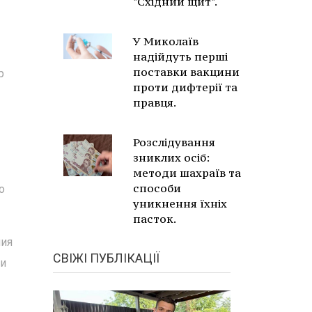
"Східний щит".
У Миколаїв
надійдуть перші
поставки вакцини
р
проти дифтерії та
правця.
Розслідування
зниклих осіб:
методи шахраїв та
способи
о
уникнення їхніх
пасток.
ния
СВІЖІ ПУБЛІКАЦІЇ
 и