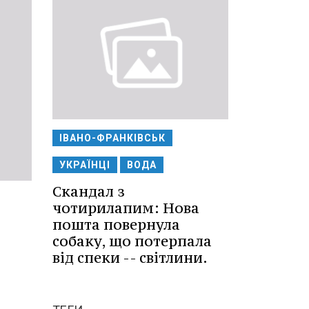
ІВАНО-ФРАНКІВСЬК
УКРАЇНЦІ
ВОДА
Скандал з
чотирилапим: Нова
пошта повернула
собаку, що потерпала
від спеки -- світлини.