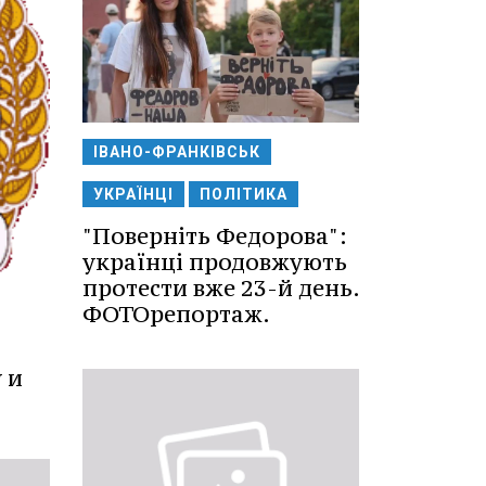
ІВАНО-ФРАНКІВСЬК
УКРАЇНЦІ
ПОЛІТИКА
"Поверніть Федорова":
українці продовжують
протести вже 23-й день.
ФОТОрепортаж.
 и