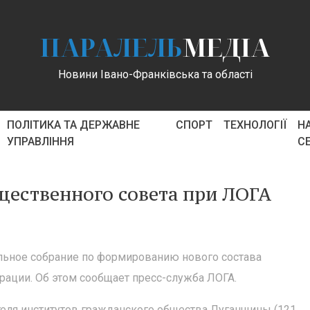
ПАРАЛЕЛЬ
МЕДІА
Новини Івано-Франківська та області
ПОЛІТИКА ТА ДЕРЖАВНЕ
СПОРТ
ТЕХНОЛОГІЇ
Н
УПРАВЛІННЯ
С
щественного совета при ЛОГА
ельное собрание по формированию нового состава
рации. Об этом сообщает пресс-служба ЛОГА.
теля институтов гражданского общества Луганщины (121