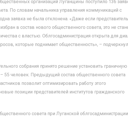
 общественных организаций Луганщины поступило 136 заяв
вета. По словам начальника управления коммуникаций с
одна заявка не была отклонена. «Даже если представител
избран в состав нового общественного совета, это не стан
ичества с властью. Облгосадминистрация открыта для диа
росов, которые поднимает общественность», – подчеркну
ельного собрания принято решение установить граничную
 – 55 человек. Предыдущий состав общественного совета
частников позволит оптимизировать работу этого
ановые позиции представителей институтов гражданского
общественного совета при Луганской облгосадминистраци