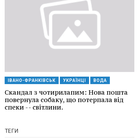
ІВАНО-ФРАНКІВСЬК
УКРАЇНЦІ
ВОДА
Скандал з чотирилапим: Нова пошта
повернула собаку, що потерпала від
спеки -- світлини.
ТЕГИ