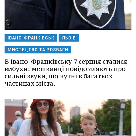
ІВАНО-ФРАНКІВСЬК
ЛЬВІВ
МИСТЕЦТВО ТА РОЗВАГИ
В Івано-Франківську 7 серпня сталися
вибухи: мешканці повідомляють про
сильні звуки, що чутні в багатьох
частинах міста.