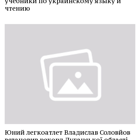
учебники по украинскому языку и
чтению
Юний легкоатлет Владислав Соловйов
встановив рекорд Луганської області