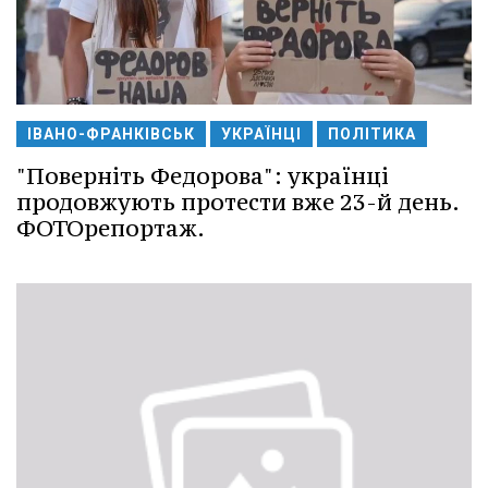
ІВАНО-ФРАНКІВСЬК
УКРАЇНЦІ
ПОЛІТИКА
"Поверніть Федорова": українці
продовжують протести вже 23-й день.
ФОТОрепортаж.