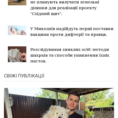
не планують вилучати земельні
ділянки для реалізації проекту
"Східний щит".
У Миколаїв надійдуть перші поставки
вакцини проти дифтерії та правця.
Розслідування зниклих осіб: методи
шахраїв та способи уникнення їхніх
пасток.
СВІЖІ ПУБЛІКАЦІЇ