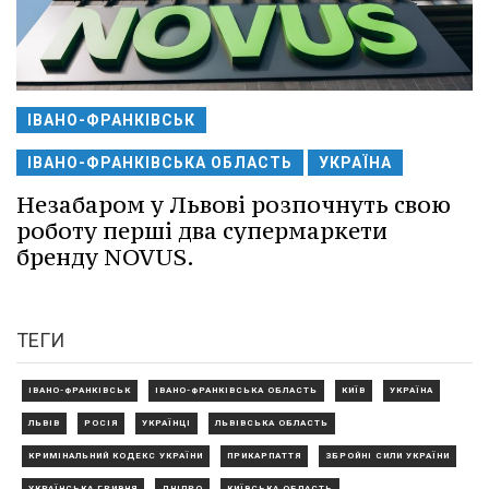
ІВАНО-ФРАНКІВСЬК
ІВАНО-ФРАНКІВСЬКА ОБЛАСТЬ
УКРАЇНА
Незабаром у Львові розпочнуть свою
роботу перші два супермаркети
бренду NOVUS.
ТЕГИ
ІВАНО-ФРАНКІВСЬК
ІВАНО-ФРАНКІВСЬКА ОБЛАСТЬ
КИЇВ
УКРАЇНА
ЛЬВІВ
РОСІЯ
УКРАЇНЦІ
ЛЬВІВСЬКА ОБЛАСТЬ
КРИМІНАЛЬНИЙ КОДЕКС УКРАЇНИ
ПРИКАРПАТТЯ
ЗБРОЙНІ СИЛИ УКРАЇНИ
УКРАЇНСЬКА ГРИВНЯ
ДНІПРО
КИЇВСЬКА ОБЛАСТЬ