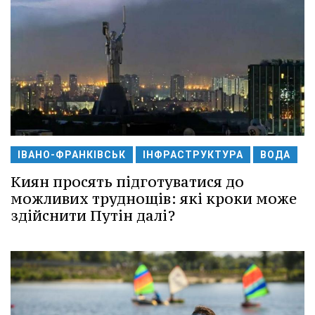
ІВАНО-ФРАНКІВСЬК
ІНФРАСТРУКТУРА
ВОДА
Киян просять підготуватися до
можливих труднощів: які кроки може
здійснити Путін далі?