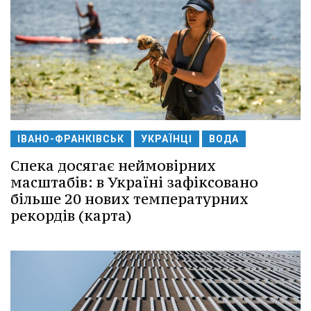
ІВАНО-ФРАНКІВСЬК
УКРАЇНЦІ
ВОДА
Спека досягає неймовірних
масштабів: в Україні зафіксовано
більше 20 нових температурних
рекордів (карта)