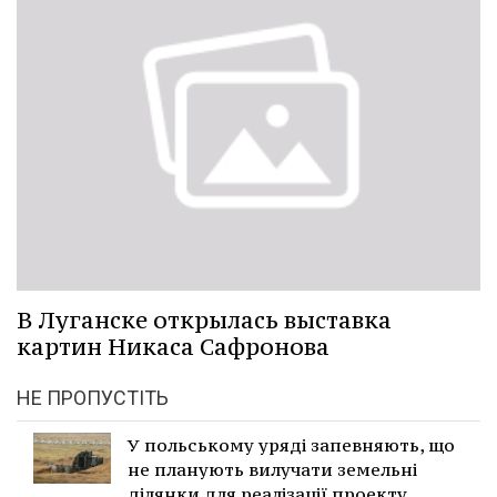
В Луганске открылась выставка
картин Никаса Сафронова
НЕ ПРОПУСТІТЬ
У польському уряді запевняють, що
не планують вилучати земельні
ділянки для реалізації проекту