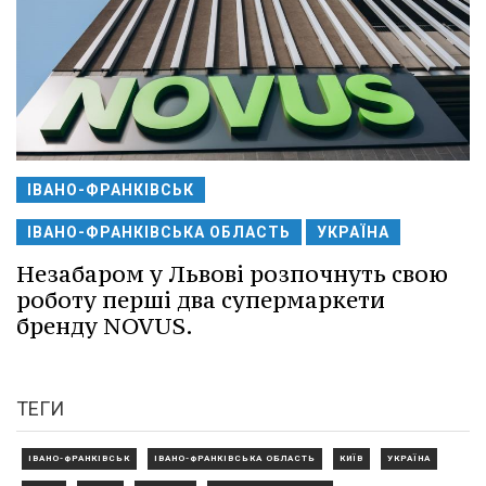
ІВАНО-ФРАНКІВСЬК
ІВАНО-ФРАНКІВСЬКА ОБЛАСТЬ
УКРАЇНА
Незабаром у Львові розпочнуть свою
роботу перші два супермаркети
бренду NOVUS.
ТЕГИ
ІВАНО-ФРАНКІВСЬК
ІВАНО-ФРАНКІВСЬКА ОБЛАСТЬ
КИЇВ
УКРАЇНА