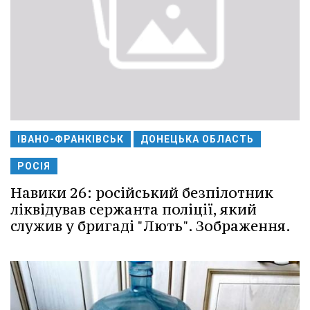
ІВАНО-ФРАНКІВСЬК
ДОНЕЦЬКА ОБЛАСТЬ
РОСІЯ
Навики 26: російський безпілотник
ліквідував сержанта поліції, який
служив у бригаді "Лють". Зображення.