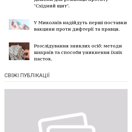
"Східний щит".
У Миколаїв надійдуть перші поставки
вакцини проти дифтерії та правця.
Розслідування зниклих осіб: методи
шахраїв та способи уникнення їхніх
пасток.
СВІЖІ ПУБЛІКАЦІЇ