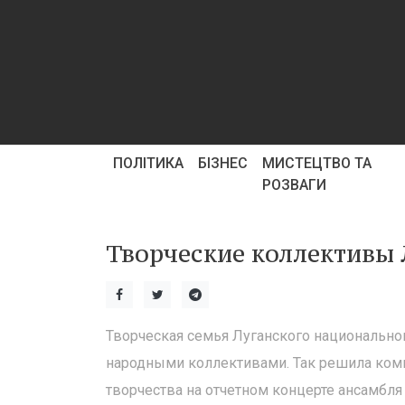
ПОЛІТИКА
БІЗНЕС
МИСТЕЦТВО ТА
РОЗВАГИ
Творческие коллективы
Творческая семья Луганского национально
народными коллективами. Так решила коми
творчества на отчетном концерте ансамбля