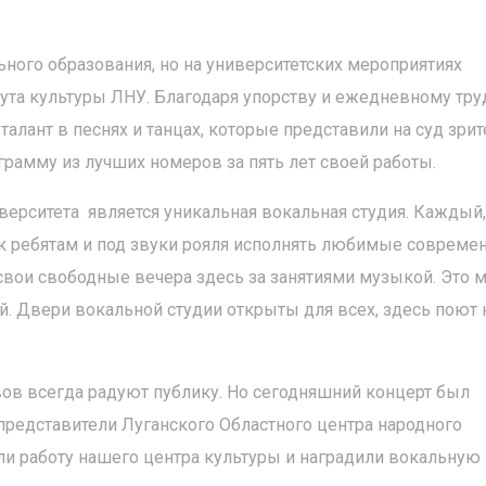
ного образования, но на университетских мероприятиях
ута культуры ЛНУ. Благодаря упорству и ежедневному тру
алант в песнях и танцах, которые представили на суд зрит
рамму из лучших номеров за пять лет своей работы.
ерситета является уникальная вокальная студия. Каждый,
 к ребятам и под звуки рояля исполнять любимые совреме
 свои свободные вечера здесь за занятиями музыкой. Это 
. Двери вокальной студии открыты для всех, здесь поют 
ов всегда радуют публику. Но сегодняшний концерт был
 представители Луганского Областного центра народного
ли работу нашего центра культуры и наградили вокальную