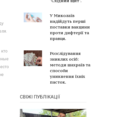
"Східний щит".
У Миколаїв
надійдуть перші
ду
поставки вакцини
еля.
проти дифтерії та
правця.
 кто
Розслідування
нные
зниклих осіб:
методи шахраїв та
место
способи
не
уникнення їхніх
пасток.
СВІЖІ ПУБЛІКАЦІЇ