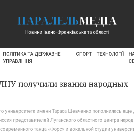
ПАРАЛЕЛЬ
МЕДІА
Новини Івано-Франківська та області
ПОЛІТИКА ТА ДЕРЖАВНЕ
СПОРТ
ТЕХНОЛОГІЇ
Н
УПРАВЛІННЯ
С
 ЛНУ получили звания народных
го университета имени Тараса Шевченко пополнилась еще
ссия представителей Луганского областного центра народ
 современного танца «Форс» и вокальной студии университ