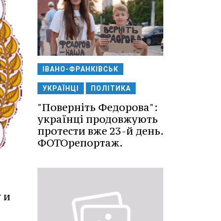
ІВАНО-ФРАНКІВСЬК
УКРАЇНЦІ
ПОЛІТИКА
"Поверніть Федорова":
українці продовжують
протести вже 23-й день.
ФОТОрепортаж.
 и