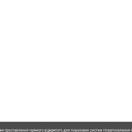
ови проставлення прямого відкритого для пошукових систем гіперпосилання н