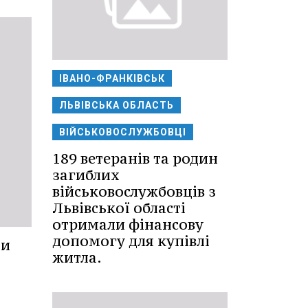
ІВАНО-ФРАНКІВСЬК
ЛЬВІВСЬКА ОБЛАСТЬ
ВІЙСЬКОВОСЛУЖБОВЦІ
189 ветеранів та родин
загиблих
військовослужбовців з
Львівської області
отримали фінансову
допомогу для купівлі
ли
житла.