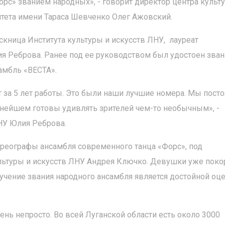
рс» званием народных», - говорит директор центра культ
итета имени Тараса Шевченко Олег Ажовский.
кница Института культуры и искусств ЛНУ, лауреат
 Реброва. Ранее под ее руководством был удостоен зван
амбль «ВЕСТА».
 за 5 лет работы. Это были наши лучшие номера. Мы пост
ьнейшем готовы удивлять зрителей чем-то необычным», -
НУ Юлия Реброва.
ореографы ансамбля современного танца «Форс», под
льтуры и искусств ЛНУ Андрея Ключко. Девушки уже поко
учение звания народного ансамбля является достойной оц
ень непросто. Во всей Луганской области есть около 3000