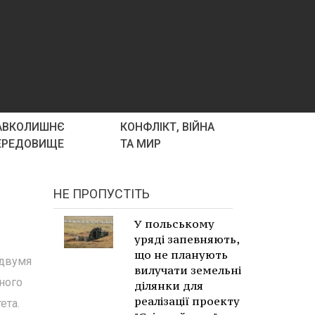
АВКОЛИШНЄ
КОНФЛІКТ, ВІЙНА
ЕРЕДОВИЩЕ
ТА МИР
НЕ ПРОПУСТІТЬ
У польському
уряді запевняють,
що не планують
 двумя
вилучати земельні
ного
ділянки для
реалізації проекту
ета.