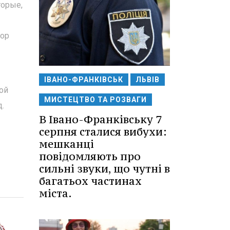
торые,
тор
ІВАНО-ФРАНКІВСЬК
ЛЬВІВ
ой
МИСТЕЦТВО ТА РОЗВАГИ
 год.
В Івано-Франківську 7
серпня сталися вибухи:
мешканці
повідомляють про
сильні звуки, що чутні в
багатьох частинах
міста.