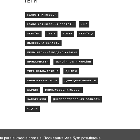
ТЕГИ
ІВАНО-ФРАНКІВСЬК
ІВАНО-ФРАНКІВСЬКА ОБЛАСТЬ
КИЇВ
УКРАЇНА
ЛЬВІВ
РОСІЯ
УКРАЇНЦІ
ЛЬВІВСЬКА ОБЛАСТЬ
КРИМІНАЛЬНИЙ КОДЕКС УКРАЇНИ
ПРИКАРПАТТЯ
ЗБРОЙНІ СИЛИ УКРАЇНИ
УКРАЇНСЬКА ГРИВНЯ
ДНІПРО
КИЇВСЬКА ОБЛАСТЬ
ДОНЕЦЬКА ОБЛАСТЬ
ХАРКІВ
ВІЙСЬКОВОСЛУЖБОВЦІ
ЗАПОРІЖЖЯ
ДНІПРОПЕТРОВСЬКА ОБЛАСТЬ
ОДЕСА
а paralel-media.com.ua. Посилання має бути розміщене