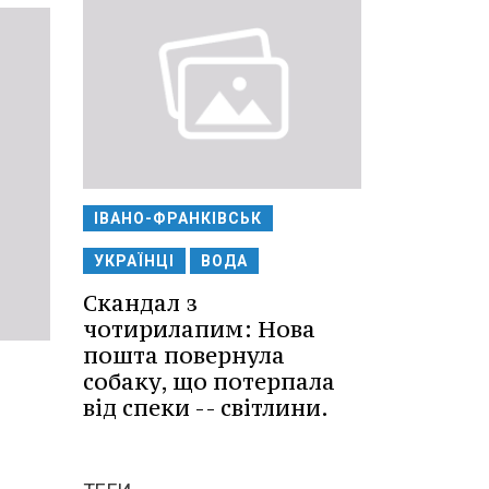
ІВАНО-ФРАНКІВСЬК
УКРАЇНЦІ
ВОДА
Скандал з
чотирилапим: Нова
пошта повернула
собаку, що потерпала
від спеки -- світлини.