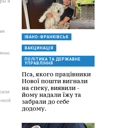
уры и
ия
ІВАНО-ФРАНКІВСЬК
ВАКЦИНАЦІЯ
оянно
ПОЛІТИКА ТА ДЕРЖАВНЕ
УПРАВЛІННЯ
Пса, якого працівники
Нової пошти вигнали
на спеку, виявили -
рили
йому надали їжу та
енкой
забрали до себе
додому.