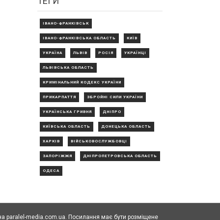
ТЕГИ
ІВАНО-ФРАНКІВСЬК
ІВАНО-ФРАНКІВСЬКА ОБЛАСТЬ
КИЇВ
УКРАЇНА
ЛЬВІВ
РОСІЯ
УКРАЇНЦІ
ЛЬВІВСЬКА ОБЛАСТЬ
КРИМІНАЛЬНИЙ КОДЕКС УКРАЇНИ
ПРИКАРПАТТЯ
ЗБРОЙНІ СИЛИ УКРАЇНИ
УКРАЇНСЬКА ГРИВНЯ
ДНІПРО
КИЇВСЬКА ОБЛАСТЬ
ДОНЕЦЬКА ОБЛАСТЬ
ХАРКІВ
ВІЙСЬКОВОСЛУЖБОВЦІ
ЗАПОРІЖЖЯ
ДНІПРОПЕТРОВСЬКА ОБЛАСТЬ
ОДЕСА
а paralel-media.com.ua. Посилання має бути розміщене