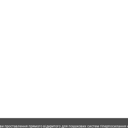
ови проставлення прямого відкритого для пошукових систем гіперпосилання н