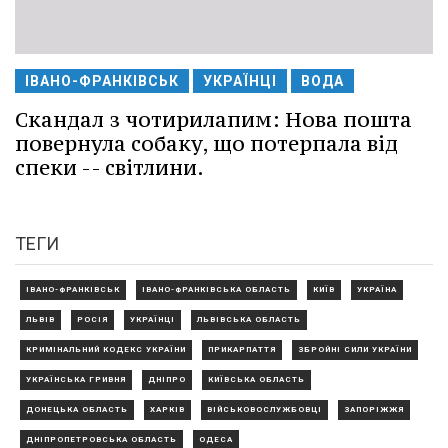
ІВАНО-ФРАНКІВСЬК
УКРАЇНЦІ
ВОДА
Скандал з чотирилапим: Нова пошта
повернула собаку, що потерпала від
спеки -- світлини.
ТЕГИ
ІВАНО-ФРАНКІВСЬК
ІВАНО-ФРАНКІВСЬКА ОБЛАСТЬ
КИЇВ
УКРАЇНА
ЛЬВІВ
РОСІЯ
УКРАЇНЦІ
ЛЬВІВСЬКА ОБЛАСТЬ
КРИМІНАЛЬНИЙ КОДЕКС УКРАЇНИ
ПРИКАРПАТТЯ
ЗБРОЙНІ СИЛИ УКРАЇНИ
УКРАЇНСЬКА ГРИВНЯ
ДНІПРО
КИЇВСЬКА ОБЛАСТЬ
ДОНЕЦЬКА ОБЛАСТЬ
ХАРКІВ
ВІЙСЬКОВОСЛУЖБОВЦІ
ЗАПОРІЖЖЯ
ДНІПРОПЕТРОВСЬКА ОБЛАСТЬ
ОДЕСА