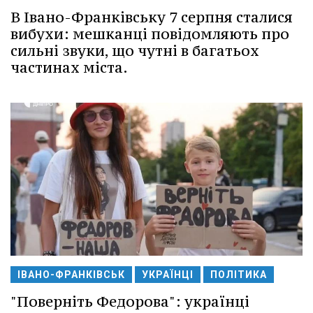
В Івано-Франківську 7 серпня сталися
вибухи: мешканці повідомляють про
сильні звуки, що чутні в багатьох
частинах міста.
ІВАНО-ФРАНКІВСЬК
УКРАЇНЦІ
ПОЛІТИКА
"Поверніть Федорова": українці