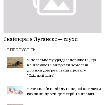
Снайперы в Луганске — слухи
НЕ ПРОПУСТІТЬ
У польському уряді запевняють, що
не планують вилучати земельні
ділянки для реалізації проекту
"Східний щит".
У Миколаїв надійдуть перші поставки
вакцини проти дифтерії та правця.