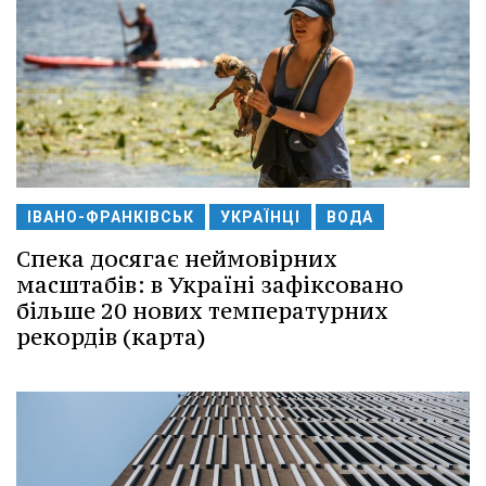
ІВАНО-ФРАНКІВСЬК
УКРАЇНЦІ
ВОДА
Спека досягає неймовірних
масштабів: в Україні зафіксовано
більше 20 нових температурних
рекордів (карта)