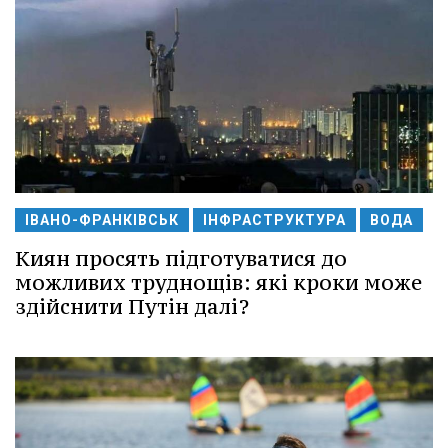
ІВАНО-ФРАНКІВСЬК
ІНФРАСТРУКТУРА
ВОДА
Киян просять підготуватися до
можливих труднощів: які кроки може
здійснити Путін далі?