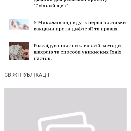
"Східний щит".
У Миколаїв надійдуть перші поставки
вакцини проти дифтерії та правця.
Розслідування зниклих осіб: методи
шахраїв та способи уникнення їхніх
пасток.
СВІЖІ ПУБЛІКАЦІЇ