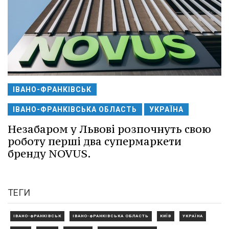
ІВАНО-ФРАНКІВСЬК
ІВАНО-ФРАНКІВСЬКА ОБЛАСТЬ
УКРАЇНА
Незабаром у Львові розпочнуть свою
роботу перші два супермаркети
бренду NOVUS.
ТЕГИ
ІВАНО-ФРАНКІВСЬК
ІВАНО-ФРАНКІВСЬКА ОБЛАСТЬ
КИЇВ
УКРАЇНА