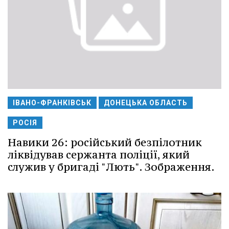
ІВАНО-ФРАНКІВСЬК
ДОНЕЦЬКА ОБЛАСТЬ
РОСІЯ
Навики 26: російський безпілотник
ліквідував сержанта поліції, який
служив у бригаді "Лють". Зображення.