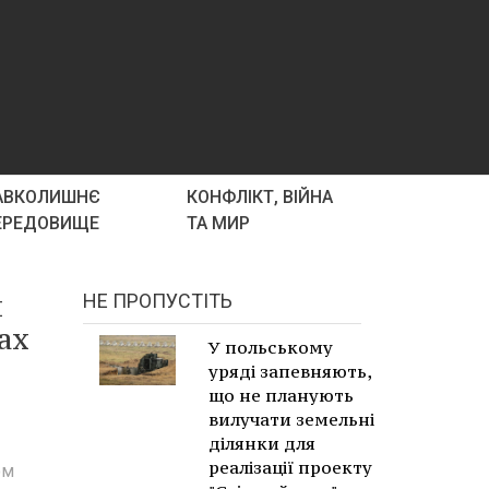
АВКОЛИШНЄ
КОНФЛІКТ, ВІЙНА
ЕРЕДОВИЩЕ
ТА МИР
м
НЕ ПРОПУСТІТЬ
ах
У польському
уряді запевняють,
що не планують
вилучати земельні
ділянки для
реалізації проекту
ом