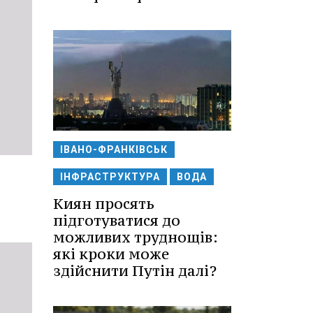
ІВАНО-ФРАНКІВСЬК
ІНФРАСТРУКТУРА
ВОДА
Киян просять
підготуватися до
можливих труднощів:
які кроки може
здійснити Путін далі?