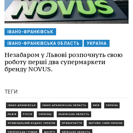
ІВАНО-ФРАНКІВСЬК
ІВАНО-ФРАНКІВСЬКА ОБЛАСТЬ
УКРАЇНА
Незабаром у Львові розпочнуть свою
роботу перші два супермаркети
бренду NOVUS.
ТЕГИ
ІВАНО-ФРАНКІВСЬК
ІВАНО-ФРАНКІВСЬКА ОБЛАСТЬ
КИЇВ
УКРАЇНА
ЛЬВІВ
РОСІЯ
УКРАЇНЦІ
ЛЬВІВСЬКА ОБЛАСТЬ
КРИМІНАЛЬНИЙ КОДЕКС УКРАЇНИ
ПРИКАРПАТТЯ
ЗБРОЙНІ СИЛИ УКРАЇНИ
УКРАЇНСЬКА ГРИВНЯ
ДНІПРО
КИЇВСЬКА ОБЛАСТЬ