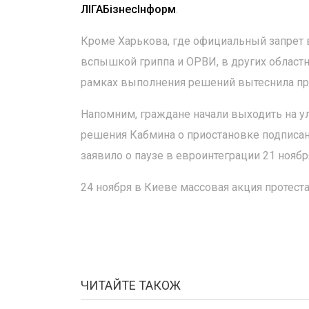
ЛIГАБiзнесIнформ
.
Кроме Харькова, где официальный запрет 
вспышкой гриппа и ОРВИ, в других област
рамках выполнения решений вытеснила пр
Напомним, граждане начали выходить на у
решения Кабмина о приостановке подписан
заявило о паузе в евроинтеграции 21 ноябр
24 ноября в Киеве массовая акция протеста
ЧИТАЙТЕ ТАКОЖ