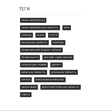
ТЕГИ
ІВАНО-ФРАНКІВСЬК
ІВАНО-ФРАНКІВСЬКА ОБЛАСТЬ
КИЇВ
УКРАЇНА
ЛЬВІВ
РОСІЯ
ЛЬВІВСЬКА ОБЛАСТЬ
УКРАЇНЦІ
КРИМІНАЛЬНИЙ КОДЕКС УКРАЇНИ
ПРИКАРПАТТЯ
ЗБРОЙНІ СИЛИ УКРАЇНИ
УКРАЇНСЬКА ГРИВНЯ
ДНІПРО
КИЇВСЬКА ОБЛАСТЬ
ДОНЕЦЬКА ОБЛАСТЬ
ХАРКІВ
ВІЙСЬКОВОСЛУЖБОВЦІ
ЗАПОРІЖЖЯ
ДНІПРОПЕТРОВСЬКА ОБЛАСТЬ
ОДЕСА