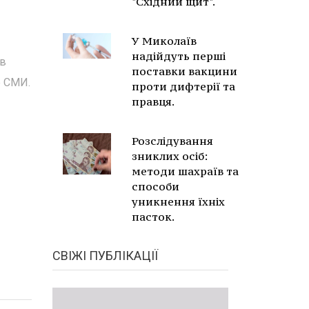
"Східний щит".
У Миколаїв
надійдуть перші
 в
поставки вакцини
е СМИ.
проти дифтерії та
правця.
Розслідування
зниклих осіб:
методи шахраїв та
способи
уникнення їхніх
пасток.
СВІЖІ ПУБЛІКАЦІЇ