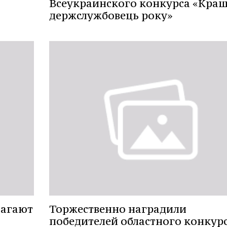
Всеукраинского конкурса «Кра
держслужбовець року»
лагают
Торжественно наградили
победителей областного конкур