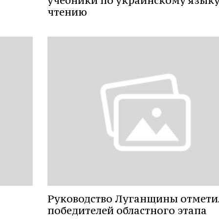
учебники по украинскому языку
чтению
Руководство Луганщины отмети
победителей областного этапа