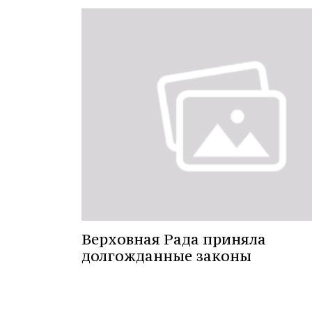
Верховная Рада приняла
долгожданные законы