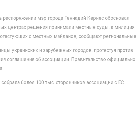
в распоряжении мэр города Геннадий Кернес обосновал
ных центрах решения принимали местные суды, а милиция
отестующих с местных майданов, сообщают региональны
лицы украинских и зарубежных городов, протестуя против
ия соглашения об ассоциации. Правительство официально
я.
 собрала более 100 тыс. сторонников ассоциации с ЕС.