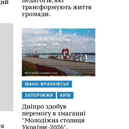
педагогів, які
щий
трансформують життя
громади.
ІВАНО-ФРАНКІВСЬК
ЗАПОРІЖЖЯ
КИЇВ
Дніпро здобув
перемогу в змаганні
"Молодіжна столиця
са
України-2026".