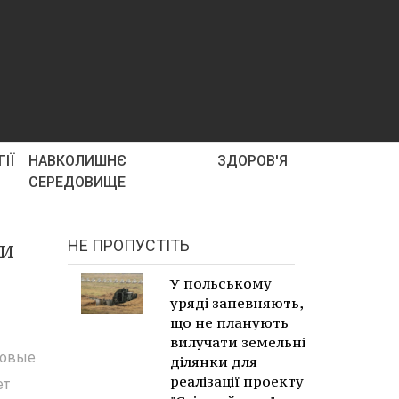
ІЇ
НАВКОЛИШНЄ
ЗДОРОВ'Я
СЕРЕДОВИЩЕ
 и
НЕ ПРОПУСТІТЬ
У польському
уряді запевняють,
що не планують
вилучати земельні
совые
ділянки для
реалізації проекту
ет