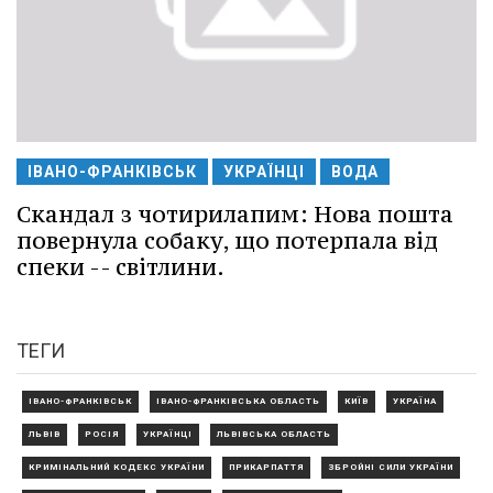
ІВАНО-ФРАНКІВСЬК
УКРАЇНЦІ
ВОДА
Скандал з чотирилапим: Нова пошта
повернула собаку, що потерпала від
спеки -- світлини.
ТЕГИ
ІВАНО-ФРАНКІВСЬК
ІВАНО-ФРАНКІВСЬКА ОБЛАСТЬ
КИЇВ
УКРАЇНА
ЛЬВІВ
РОСІЯ
УКРАЇНЦІ
ЛЬВІВСЬКА ОБЛАСТЬ
КРИМІНАЛЬНИЙ КОДЕКС УКРАЇНИ
ПРИКАРПАТТЯ
ЗБРОЙНІ СИЛИ УКРАЇНИ