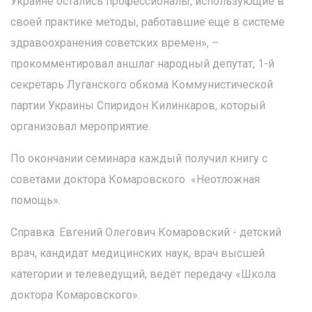
Украине остались профессионалы, использующие в
своей практике методы, работавшие еще в системе
здравоохранения советских времен», –
прокомментировал аншлаг народный депутат, 1-й
секретарь Луганского обкома Коммунистической
партии Украины Спиридон Килинкаров, который
организовал мероприятие.
По окончании семинара каждый получил книгу с
советами доктора Комаровского «Неотложная
помощь».
Справка. Евгений Олегович Комаровский - детский
врач, кандидат медицинских наук, врач высшей
категории и телеведущий, ведёт передачу «Школа
доктора Комаровского».