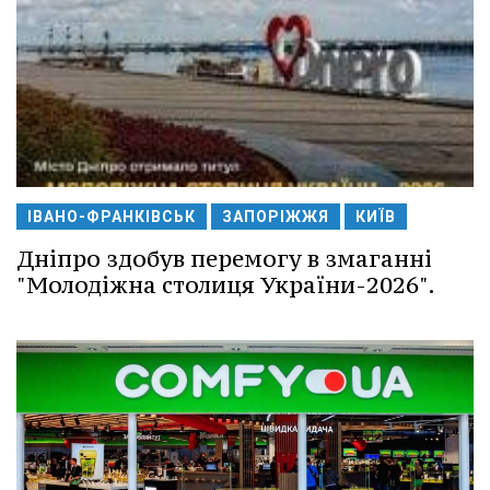
ІВАНО-ФРАНКІВСЬК
ЗАПОРІЖЖЯ
КИЇВ
Дніпро здобув перемогу в змаганні
"Молодіжна столиця України-2026".