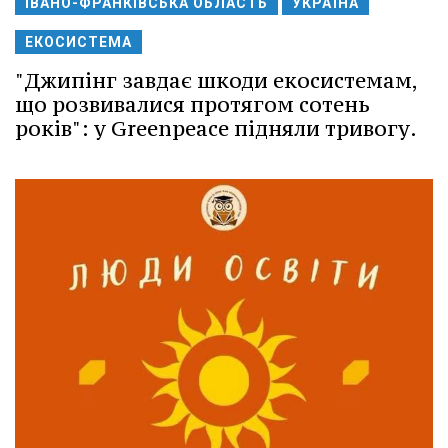
ІВАНО-ФРАНКІВСЬКА ОБЛАСТЬ
УКРАЇНА
ЕКОСИСТЕМА
"Джипінг завдає шкоди екосистемам,
що розвивалися протягом сотень
років": у Greenpeace підняли тривогу.