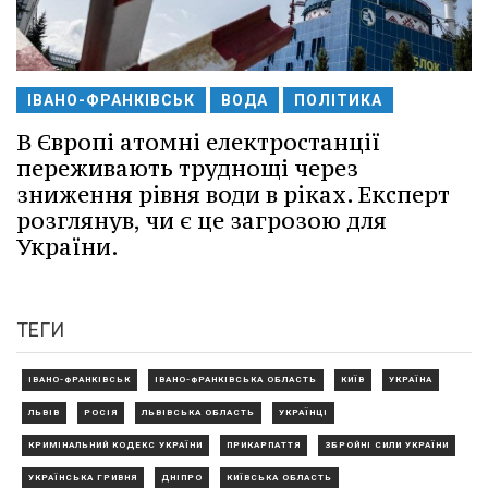
ІВАНО-ФРАНКІВСЬК
ВОДА
ПОЛІТИКА
В Європі атомні електростанції
переживають труднощі через
зниження рівня води в ріках. Експерт
розглянув, чи є це загрозою для
України.
ТЕГИ
ІВАНО-ФРАНКІВСЬК
ІВАНО-ФРАНКІВСЬКА ОБЛАСТЬ
КИЇВ
УКРАЇНА
ЛЬВІВ
РОСІЯ
ЛЬВІВСЬКА ОБЛАСТЬ
УКРАЇНЦІ
КРИМІНАЛЬНИЙ КОДЕКС УКРАЇНИ
ПРИКАРПАТТЯ
ЗБРОЙНІ СИЛИ УКРАЇНИ
УКРАЇНСЬКА ГРИВНЯ
ДНІПРО
КИЇВСЬКА ОБЛАСТЬ