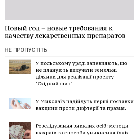
Новый год – новые требования к
качеству лекарственных препаратов
НЕ ПРОПУСТІТЬ
У польському уряді запевняють, що
не планують вилучати земельні
ділянки для реалізації проекту
"Східний щит".
У Миколаїв надійдуть перші поставки
вакцини проти дифтерії та правця.
Розслідування зниклих осіб: методи
шахраїв та способи уникнення їхніх