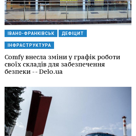
ІВАНО-ФРАНКІВСЬК
ДЕФІЦИТ
ІНФРАСТРУКТУРА
Comfy внесла зміни у графік роботи
своїх складів для забезпечення
безпеки -- Delo.ua