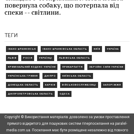
повернула собаку, що потерпала від
спеки -- світлини.
ТЕГИ
ІВАНО-ФРАНКІВСЬК
ІВАНО-ФРАНКІВСЬКА ОБЛАСТЬ
КИЇВ
УКРАЇНА
ЛЬВІВ
РОСІЯ
УКРАЇНЦІ
ЛЬВІВСЬКА ОБЛАСТЬ
КРИМІНАЛЬНИЙ КОДЕКС УКРАЇНИ
ПРИКАРПАТТЯ
ЗБРОЙНІ СИЛИ УКРАЇНИ
УКРАЇНСЬКА ГРИВНЯ
ДНІПРО
КИЇВСЬКА ОБЛАСТЬ
ДОНЕЦЬКА ОБЛАСТЬ
ХАРКІВ
ВІЙСЬКОВОСЛУЖБОВЦІ
ЗАПОРІЖЖЯ
ДНІПРОПЕТРОВСЬКА ОБЛАСТЬ
ОДЕСА
Copyright © Використання матеріалів дозволено за умови проставлення
прямого відкритого для пошукових систем гіперпосилання на paralel-
media.com.ua. Посилання має бути розміщене незалежно від повного