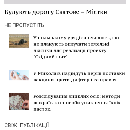
Будують дорогу Сватове – Містки
НЕ ПРОПУСТІТЬ
У польському уряді запевняють, що
не планують вилучати земельні
ділянки для реалізації проекту
"Східний щит".
У Миколаїв надійдуть перші поставки
вакцини проти дифтерії та правця.
Розслідування зниклих осіб: методи
шахраїв та способи уникнення їхніх
пасток.
СВІЖІ ПУБЛІКАЦІЇ