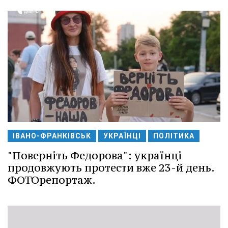
ІВАНО-ФРАНКІВСЬК
УКРАЇНЦІ
ПОЛІТИКА
"Поверніть Федорова": українці
продовжують протести вже 23-й день.
ФОТОрепортаж.