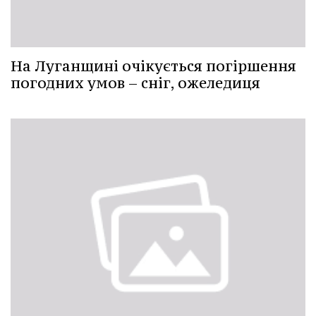
На Луганщині очікується погіршення
погодних умов – сніг, ожеледиця