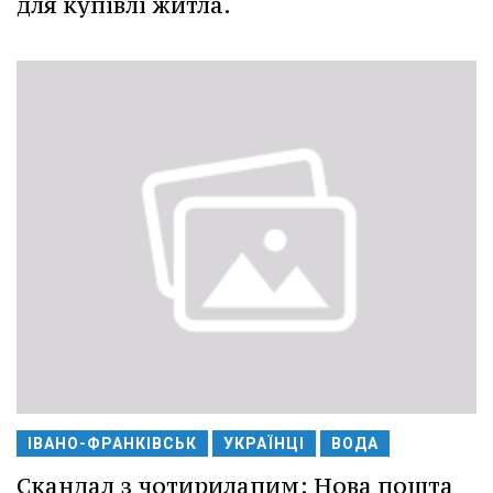
для купівлі житла.
ІВАНО-ФРАНКІВСЬК
УКРАЇНЦІ
ВОДА
Скандал з чотирилапим: Нова пошта