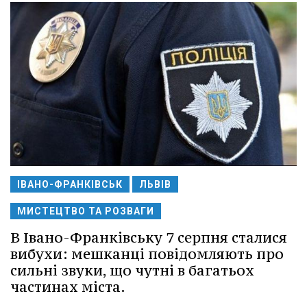
ІВАНО-ФРАНКІВСЬК
ЛЬВІВ
МИСТЕЦТВО ТА РОЗВАГИ
В Івано-Франківську 7 серпня сталися
вибухи: мешканці повідомляють про
сильні звуки, що чутні в багатьох
частинах міста.