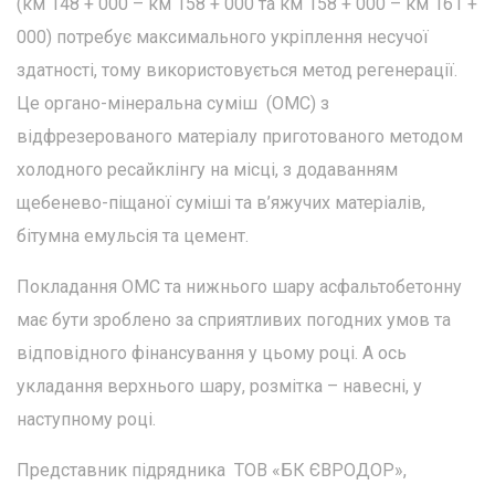
(км 148 + 000 – км 158 + 000 та км 158 + 000 – км 161 +
000) потребує максимального укріплення несучої
здатності, тому використовується метод регенерації.
Це органо-мінеральна суміш (ОМС) з
відфрезерованого матеріалу приготованого методом
холодного ресайклінгу на місці, з додаванням
щебенево-піщаної суміші та в’яжучих матеріалів,
бітумна емульсія та цемент.
Покладання ОМС та нижнього шару асфальтобетонну
має бути зроблено за сприятливих погодних умов та
відповідного фінансування у цьому році. А ось
укладання верхнього шару, розмітка – навесні, у
наступному році.
Представник підрядника ТОВ «БК ЄВРОДОР»,