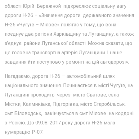
області Юрій Бережной підкреслює соціальну вагу
дороги Н-26 – «Значення дороги державного значення
Н-26 «Чугуїв – Мілове» полягає у тому, що вона
поєднує два регіони Харківщину та Луганщину, а також
з’єднує райони Луганської області. Можна сказати, що
це головна транспортна артерія Луганщини. І наше
завдання йти поступово у ремонті на цій автодорозі».
Нагадаємо, дорога Н-26 — автомобільний шлях
національного значення. Починається в місті Чугуїв, на
Луганщині проходить через місто Сватове, села
Містки, Калмиківка, Підгорівка, місто Старобільськ,
смт Біловодськ, закінчується в смт Мілове на кордоні
з Росією. До 09.08. 2017 року дорога Н-26 мала
нумерацію Р-07.