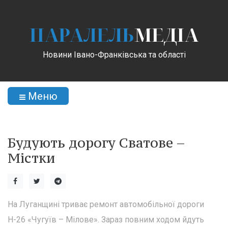
ПАРАЛЕЛЬ
МЕДІА
Новини Івано-Франківська та області
Меню
Будують дорогу Сватове –
Містки
На Луганщині триває ремонт автомобільної дороги
Н-26 «Чугуїв – Мілове». Зараз повним ходом йдуть