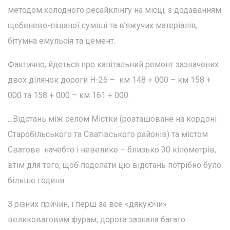
методом холодного ресайклінгу на місці, з додаванням
щебенево-піщаної суміші та в’яжучих матеріалів,
бітумна емульсія та цемент.
Фактично, йдеться про капітальний ремонт зазначених
двох ділянок дороги Н-26 – км 148 + 000 – км 158 +
000 та 158 + 000 – км 161 + 000.
…Відстань між селом Містки (розташоване на кордоні
Старобільського та Сватівського районів) та містом
Сватове начебто і невелике – близько 30 кілометрів,
втім для того, щоб подолати цю відстань потрібно було
більше години.
З різних причин, і перш за все «дякуючи»
великоваговим фурам, дорога зазнала багато