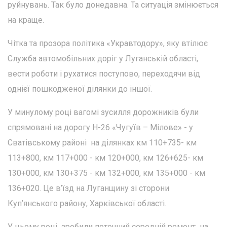
руйнувань. Так було донедавна. Та ситуація змінюється
на краще.
Чітка та прозора політика «Укравтодору», яку втілює
Служба автомобільних доріг у Луганській області,
вести роботи і рухатися поступово, переходячи від
однієї пошкодженої ділянки до іншої.
У минулому році вагомі зусилля дорожників були
спрямовані на дорогу Н-26 «Чугуїв – Мілове» - у
Сватівському районі на ділянках км 110+735- км
113+800, км 117+000 - км 120+000, км 126+625- км
130+000, км 130+375 - км 132+000, км 135+000 - км
136+020. Це в’їзд на Луганщину зі сторони
Куп’янського району, Харківської області.
У цьому році зробили поточний середній ремонт на