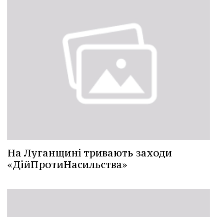
На Луганщині тривають заходи
«ДійПротиНасильства»