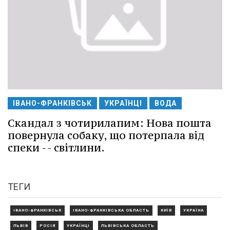
ІВАНО-ФРАНКІВСЬК
УКРАЇНЦІ
ВОДА
Скандал з чотирилапим: Нова пошта
повернула собаку, що потерпала від
спеки -- світлини.
ТЕГИ
ІВАНО-ФРАНКІВСЬК
ІВАНО-ФРАНКІВСЬКА ОБЛАСТЬ
КИЇВ
УКРАЇНА
ЛЬВІВ
РОСІЯ
УКРАЇНЦІ
ЛЬВІВСЬКА ОБЛАСТЬ