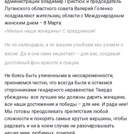
администрации Владимир Пристюк и председатель
Луганского областного совета Валерий Голенко
поздравляют жительниц области с Международным
женским днем – 8 Марта:
«Милые наши женщины! С праздником!
Не по календарю, а по вашим улыбкам мы узнаем о
весне. Да и она сама зацветает – для вас, создавая
достойный фон красоте и грации.
Не боясь быть уличенными в несовременности,
признаемся честно, что всегда были и остаемся
сторонниками гендерного неравенства. Твердо
убеждены: все лучшее мы должны дарить женщине,
все наши достижения и победы – для нее. И ради нее!
Мы готовы преодолевать препятствия любой
сложности и покорять самые крутые вершины, чтобы
радовать и ни в коем случае не разочаровывать
наших мам, любимых, дочерей.