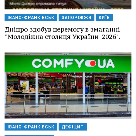
ІВАНО-ФРАНКІВСЬК
ЗАПОРІЖЖЯ
КИЇВ
Дніпро здобув перемогу в змаганні
"Молодіжна столиця України-2026".
ІВАНО-ФРАНКІВСЬК
ДЕФІЦИТ