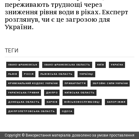
переживають труднощі через
зниження рівня води в ріках. Експерт
розглянув, чи є це загрозою для
України.
ТЕГИ
ІВАНО-ФРАНКІВСЬК
ІВАНО-ФРАНКІВСЬКА ОБЛАСТЬ
КИЇВ
УКРАЇНА
ЛЬВІВ
РОСІЯ
ЛЬВІВСЬКА ОБЛАСТЬ
УКРАЇНЦІ
КРИМІНАЛЬНИЙ КОДЕКС УКРАЇНИ
ПРИКАРПАТТЯ
ЗБРОЙНІ СИЛИ УКРАЇНИ
УКРАЇНСЬКА ГРИВНЯ
ДНІПРО
КИЇВСЬКА ОБЛАСТЬ
ДОНЕЦЬКА ОБЛАСТЬ
ХАРКІВ
ВІЙСЬКОВОСЛУЖБОВЦІ
ЗАПОРІЖЖЯ
ДНІПРОПЕТРОВСЬКА ОБЛАСТЬ
ОДЕСА
Copyright © Використання матеріалів дозволено за умови проставлення