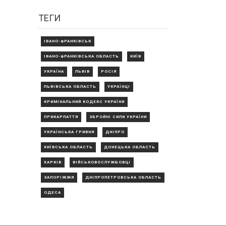
ТЕГИ
ІВАНО-ФРАНКІВСЬК
ІВАНО-ФРАНКІВСЬКА ОБЛАСТЬ
КИЇВ
УКРАЇНА
ЛЬВІВ
РОСІЯ
ЛЬВІВСЬКА ОБЛАСТЬ
УКРАЇНЦІ
КРИМІНАЛЬНИЙ КОДЕКС УКРАЇНИ
ПРИКАРПАТТЯ
ЗБРОЙНІ СИЛИ УКРАЇНИ
УКРАЇНСЬКА ГРИВНЯ
ДНІПРО
КИЇВСЬКА ОБЛАСТЬ
ДОНЕЦЬКА ОБЛАСТЬ
ХАРКІВ
ВІЙСЬКОВОСЛУЖБОВЦІ
ЗАПОРІЖЖЯ
ДНІПРОПЕТРОВСЬКА ОБЛАСТЬ
ОДЕСА