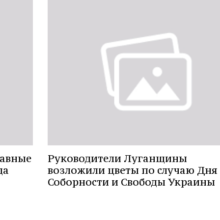
лавные
Руководители Луганщины
да
возложили цветы по случаю Дня
Соборности и Свободы Украины