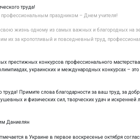
ческого труда!
 профессиональным праздником – Днем учителя!
 свою жизнь одному из самых важных и благородных на з
рим их за кропотливый и повседневный труд, профессиона
мых престижных конкурсов профессионального мастерства
лимпиадах, украинских и международных конкурсах – это
 труда! Примите слова благодарности за ваш труд, за добр
душевных и физических сил, творческих удач и искренней
дим Даниелян
тмечается в Украине в первое воскресенье октября соглас