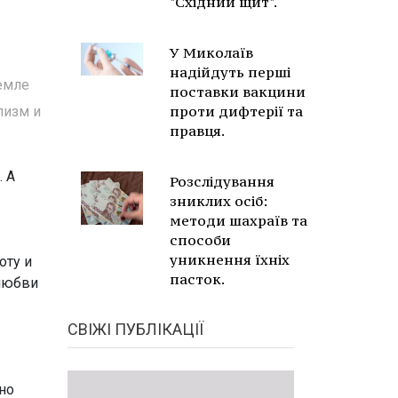
"Східний щит".
У Миколаїв
надійдуть перші
емле
поставки вакцини
проти дифтерії та
лизм и
правця.
. А
Розслідування
зниклих осіб:
методи шахраїв та
способи
уникнення їхніх
оту и
пасток.
 любви
СВІЖІ ПУБЛІКАЦІЇ
но