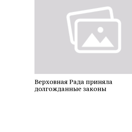
Верховная Рада приняла
долгожданные законы