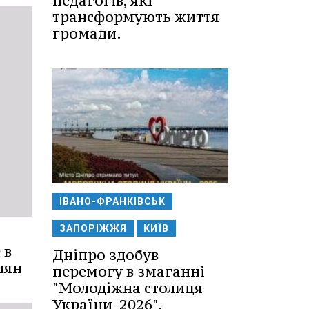
педагогів, які
трансформують життя
громади.
ІВАНО-ФРАНКІВСЬК
ЗАПОРІЖЖЯ
КИЇВ
 в
Дніпро здобув
лян
перемогу в змаганні
"Молодіжна столиця
України-2026".