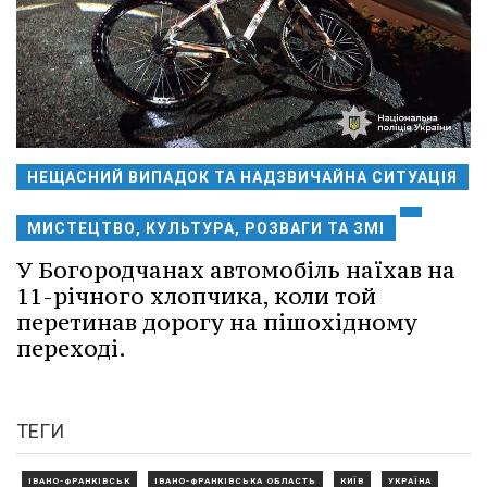
НЕЩАСНИЙ ВИПАДОК ТА НАДЗВИЧАЙНА СИТУАЦІЯ
МИСТЕЦТВО, КУЛЬТУРА, РОЗВАГИ ТА ЗМІ
У Богородчанах автомобіль наїхав на
11-річного хлопчика, коли той
перетинав дорогу на пішохідному
переході.
ТЕГИ
ІВАНО-ФРАНКІВСЬК
ІВАНО-ФРАНКІВСЬКА ОБЛАСТЬ
КИЇВ
УКРАЇНА