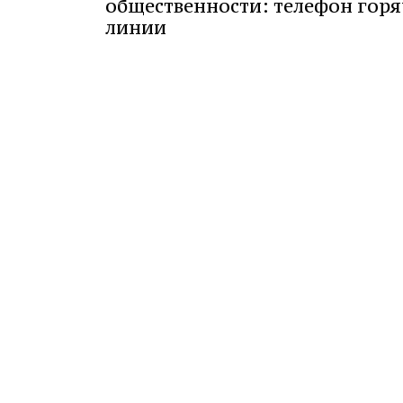
общественности: телефон гор
линии