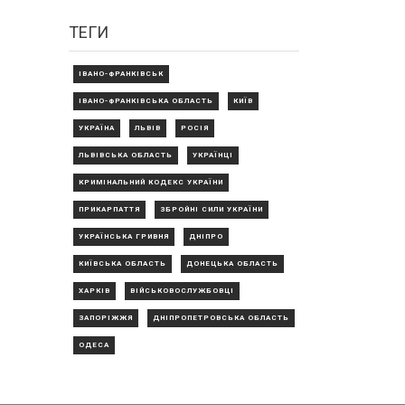
ТЕГИ
ІВАНО-ФРАНКІВСЬК
ІВАНО-ФРАНКІВСЬКА ОБЛАСТЬ
КИЇВ
УКРАЇНА
ЛЬВІВ
РОСІЯ
ЛЬВІВСЬКА ОБЛАСТЬ
УКРАЇНЦІ
КРИМІНАЛЬНИЙ КОДЕКС УКРАЇНИ
ПРИКАРПАТТЯ
ЗБРОЙНІ СИЛИ УКРАЇНИ
УКРАЇНСЬКА ГРИВНЯ
ДНІПРО
КИЇВСЬКА ОБЛАСТЬ
ДОНЕЦЬКА ОБЛАСТЬ
ХАРКІВ
ВІЙСЬКОВОСЛУЖБОВЦІ
ЗАПОРІЖЖЯ
ДНІПРОПЕТРОВСЬКА ОБЛАСТЬ
ОДЕСА