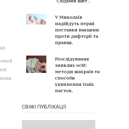
"Східний щит".
У Миколаїв
надійдуть перші
поставки вакцини
проти дифтерії та
правця.
ще.
Розслідування
онный
зниклих осіб:
вся
методи шахраїв та
способи
акова.
уникнення їхніх
пасток.
СВІЖІ ПУБЛІКАЦІЇ