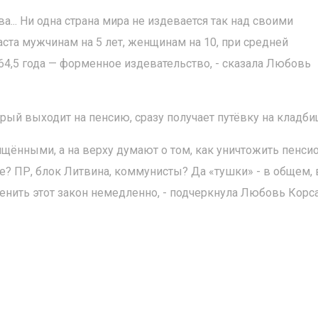
а... Ни одна страна мира не издевается так над своими
ста мужчинам на 5 лет, женщинам на 10, при средней
4,5 года — форменное издевательство, - сказала Любовь
торый выходит на пенсию, сразу получает путёвку на кладби
ёнными, а на верху думают о том, как уничтожить пенси
зие? ПР, блок Литвина, коммунисты? Да «тушки» - в общем, 
енить этот закон немедленно, - подчеркнула Любовь Корс