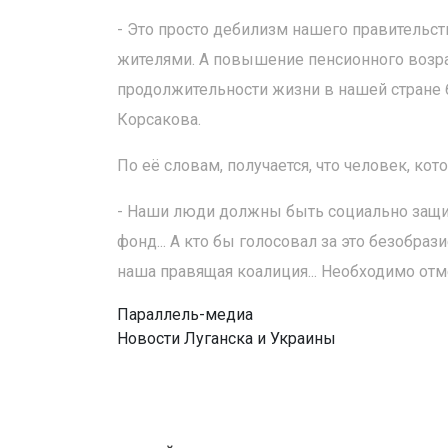
- Это просто дебилизм нашего правительств
жителями. А повышение пенсионного возра
продолжительности жизни в нашей стране 6
Корсакова.
По её словам, получается, что человек, ко
- Наши люди должны быть социально защищ
фонд... А кто бы голосовал за это безобра
наша правящая коалиция... Необходимо отм
Параллель-медиа
Новости Луганска и Украины