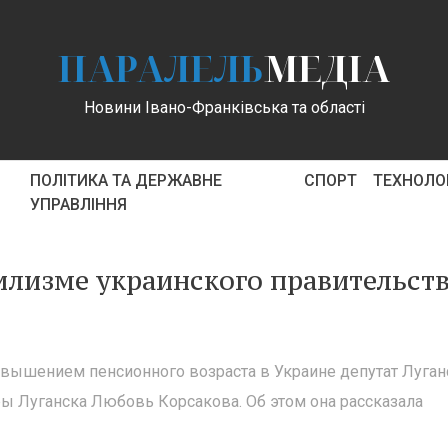
ПАРАЛЕЛЬ
МЕДІА
Новини Івано-Франківська та області
ПОЛІТИКА ТА ДЕРЖАВНЕ
СПОРТ
ТЕХНОЛОГ
УПРАВЛІННЯ
илизме украинского правительст
овышением пенсионного возраста в Украине депутат Луган
ры Луганска Любовь Корсакова. Об этом она рассказала