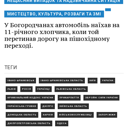
НЕЩАСНИЙ ВИПАДОК ТА НАДЗВИЧАЙНА СИТУАЦІЯ
МИСТЕЦТВО, КУЛЬТУРА, РОЗВАГИ ТА ЗМІ
У Богородчанах автомобіль наїхав на
11-річного хлопчика, коли той
перетинав дорогу на пішохідному
переході.
ТЕГИ
ІВАНО-ФРАНКІВСЬК
ІВАНО-ФРАНКІВСЬКА ОБЛАСТЬ
КИЇВ
УКРАЇНА
ЛЬВІВ
РОСІЯ
УКРАЇНЦІ
ЛЬВІВСЬКА ОБЛАСТЬ
КРИМІНАЛЬНИЙ КОДЕКС УКРАЇНИ
ПРИКАРПАТТЯ
ЗБРОЙНІ СИЛИ УКРАЇНИ
УКРАЇНСЬКА ГРИВНЯ
ДНІПРО
КИЇВСЬКА ОБЛАСТЬ
ДОНЕЦЬКА ОБЛАСТЬ
ХАРКІВ
ВІЙСЬКОВОСЛУЖБОВЦІ
ЗАПОРІЖЖЯ
ДНІПРОПЕТРОВСЬКА ОБЛАСТЬ
ОДЕСА