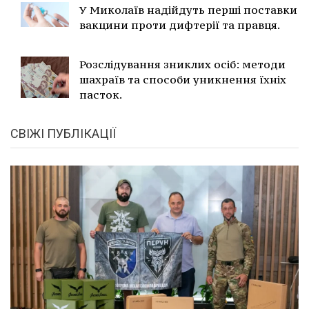
У Миколаїв надійдуть перші поставки
вакцини проти дифтерії та правця.
Розслідування зниклих осіб: методи
шахраїв та способи уникнення їхніх
пасток.
СВІЖІ ПУБЛІКАЦІЇ