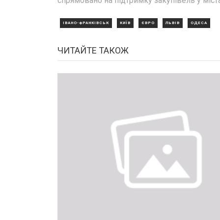
спрямовано на підтримку закупівель у міста
ІВАНО-ФРАНКІВСЬК
КИЇВ
ЄВРО
ЛЬВІВ
ОДЕСА
ЧИТАЙТЕ ТАКОЖ