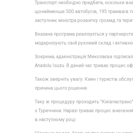
Транспорт необхідно придбати, оскільки в
щонайменше 500 автобусів, 195 трамваїв т
заступник міністра розвитку громад та тери
Вказана програма реалізується у партнерст
модернізують свій рухомий склад і активно 
Зокрема, адміністрація Миколаєва підписала
Anadolu Isuzu. В даний час триває процес о
Також зверніть увагу: Киян і туристів обсл
причина цього рішення.
Таку ж процедуру проходить "Київпастранс"
з Туреччини. Наразі триває процес внесенн
в наступному році.