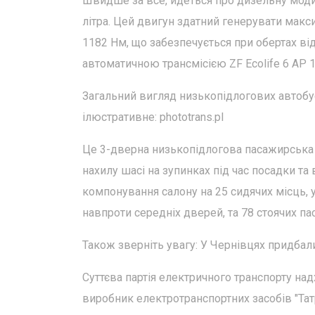
Швидше за все, йдеться про дизельну моди
літра. Цей двигун здатний генерувати макси
1182 Нм, що забезпечується при обертах від
автоматичною трансмісією ZF Ecolife 6 AP 
Загальний вигляд низькопідлогових автобусі
ілюстративне: phototrans.pl
Це 3-дверна низькопідлогова пасажирська 
нахилу шасі на зупинках під час посадки та 
компонування салону на 25 сидячих місць, у
навпроти середніх дверей, та 78 стоячих па
Також зверніть увагу: У Чернівцях придбал
Суттєва партія електричного транспорту на
виробник електротранспортних засобів "Та