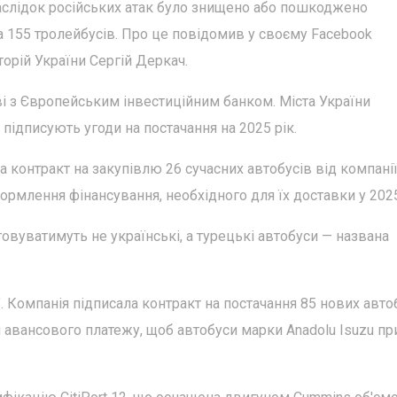
наслідок російських атак було знищено або пошкоджено
а 155 тролейбусів. Про це повідомив у своєму Facebook
торій України Сергій Деркач.
ві з Європейським інвестиційним банком. Міста України
підписують угоди на постачання на 2025 рік.
 контракт на закупівлю 26 сучасних автобусів від компані
формлення фінансування, необхідного для їх доставки у 2025
уговуватимуть не українські, а турецькі автобуси — названа
. Компанія підписала контракт на постачання 85 нових авто
я авансового платежу, щоб автобуси марки Anadolu Isuzu п