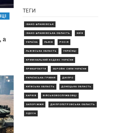
ТЕГИ
ВЦІ
ІВАНО-ФРАНКІВСЬК
ІВАНО-ФРАНКІВСЬКА ОБЛАСТЬ
КИЇВ
 а
УКРАЇНА
ЛЬВІВ
РОСІЯ
ЛЬВІВСЬКА ОБЛАСТЬ
УКРАЇНЦІ
КРИМІНАЛЬНИЙ КОДЕКС УКРАЇНИ
ПРИКАРПАТТЯ
ЗБРОЙНІ СИЛИ УКРАЇНИ
УКРАЇНСЬКА ГРИВНЯ
ДНІПРО
КИЇВСЬКА ОБЛАСТЬ
ДОНЕЦЬКА ОБЛАСТЬ
ХАРКІВ
ВІЙСЬКОВОСЛУЖБОВЦІ
ЗАПОРІЖЖЯ
ДНІПРОПЕТРОВСЬКА ОБЛАСТЬ
ОДЕСА