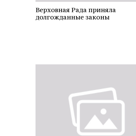
Верховная Рада приняла
долгожданные законы