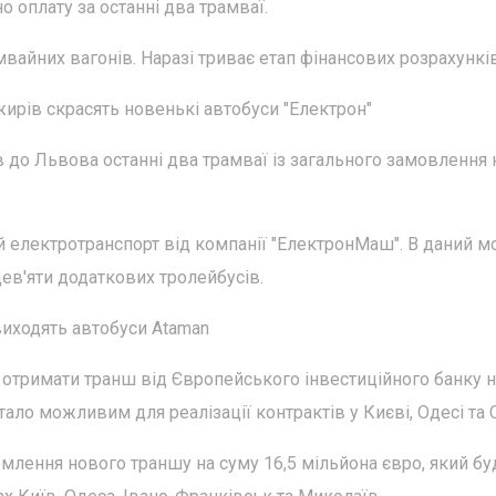
 оплату за останні два трамваї.
вайних вагонів. Наразі триває етап фінансових розрахунків
ирів скрасять новенькі автобуси "Електрон"
до Львова останні два трамваї із загального замовлення 
 електротранспорт від компанії "ЕлектронМаш". В даний м
дев'яти додаткових тролейбусів.
виходять автобуси Ataman
 отримати транш від Європейського інвестиційного банку н
тало можливим для реалізації контрактів у Києві, Одесі та 
лення нового траншу на суму 16,5 мільйона євро, який бу