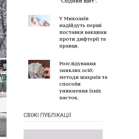
"Східний щит".
У Миколаїв
надійдуть перші
поставки вакцини
проти дифтерії та
правця.
Розслідування
зниклих осіб:
методи шахраїв та
способи
уникнення їхніх
пасток.
СВІЖІ ПУБЛІКАЦІЇ