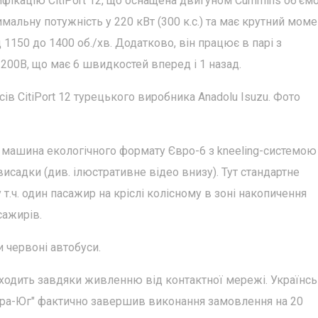
фікацію CitiPort 12, що оснащена двигуном Cummins об'ємо
мальну потужність у 220 кВт (300 к.с.) та має крутний моме
 1150 до 1400 об./хв. Додатково, він працює в парі з
1200B, що має 6 швидкостей вперед і 1 назад.
в CitiPort 12 турецького виробника Anadolu Isuzu. Фото
машина екологічного формату Євро-6 з kneeling-системою
висадки (див. ілюстративне відео внизу). Тут стандартне
 т.ч. один пасажир на кріслі колісному в зоні накопичення
сажирів.
и червоні автобуси.
дходить завдяки живленню від контактної мережі. Українс
тра-Юг" фактично завершив виконання замовлення на 20