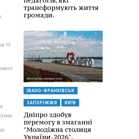
педагогів, які
трансформують життя
громади.
.
на 10
омент
ІВАНО-ФРАНКІВСЬК
ЗАПОРІЖЖЯ
КИЇВ
а
Дніпро здобув
Сумах.
перемогу в змаганні
"Молодіжна столиця
де
України-2026".