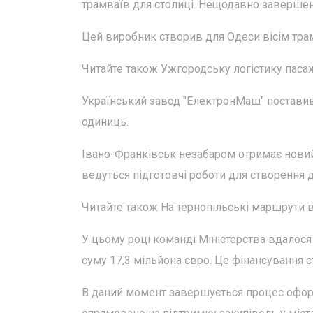
трамваїв для столиці. Нещодавно завершено
Цей виробник створив для Одеси вісім трам
Читайте також Ужгородську логістику пасаж
Український завод "ЕлектронМаш" поставив 
одиниць.
Івано-Франківськ незабаром отримає новий
ведуться підготовчі роботи для створення 
Читайте також На тернопільські маршрути 
У цьому році команді Міністерства вдалося
суму 17,3 мільйона євро. Це фінансування с
В даний момент завершується процес оформ