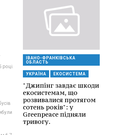
ї
ІВАНО-ФРАНКІВСЬКА
ОБЛАСТЬ
 році.
УКРАЇНА
ЕКОСИСТЕМА
"Джипінг завдає шкоди
екосистемам, що
розвивалися протягом
бусів
сотень років": у
рибули
Greenpeace підняли
тривогу.