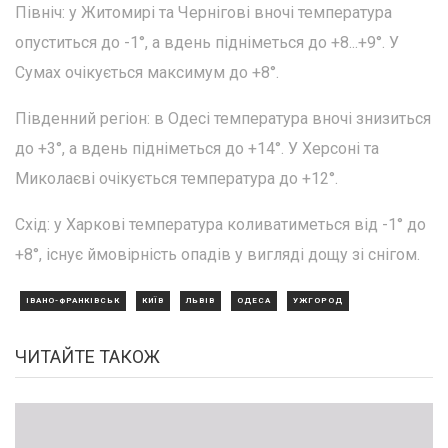
Північ: у Житомирі та Чернігові вночі температура
опуститься до -1°, а вдень підніметься до +8...+9°. У
Сумах очікується максимум до +8°.
Південний регіон: в Одесі температура вночі знизиться
до +3°, а вдень підніметься до +14°. У Херсоні та
Миколаєві очікується температура до +12°.
Схід: у Харкові температура коливатиметься від -1° до
+8°, існує ймовірність опадів у вигляді дощу зі снігом.
ІВАНО-ФРАНКІВСЬК
КИЇВ
ЛЬВІВ
ОДЕСА
УЖГОРОД
ЧИТАЙТЕ ТАКОЖ