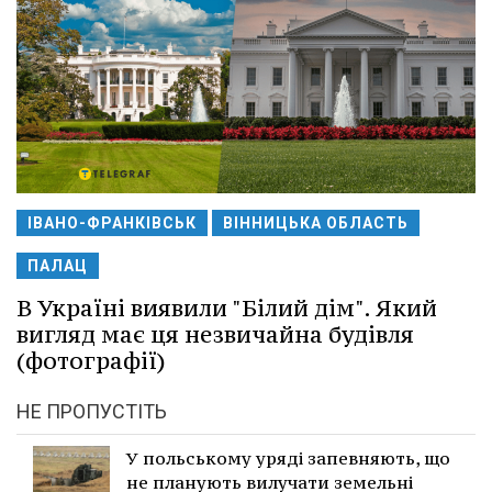
ІВАНО-ФРАНКІВСЬК
ВІННИЦЬКА ОБЛАСТЬ
ПАЛАЦ
В Україні виявили "Білий дім". Який
вигляд має ця незвичайна будівля
(фотографії)
НЕ ПРОПУСТІТЬ
У польському уряді запевняють, що
не планують вилучати земельні