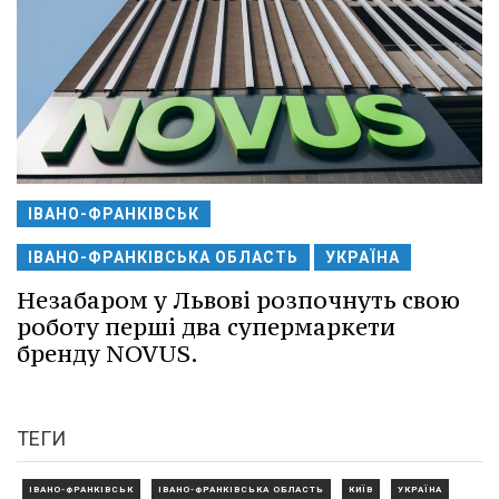
ІВАНО-ФРАНКІВСЬК
ІВАНО-ФРАНКІВСЬКА ОБЛАСТЬ
УКРАЇНА
Незабаром у Львові розпочнуть свою
роботу перші два супермаркети
бренду NOVUS.
ТЕГИ
ІВАНО-ФРАНКІВСЬК
ІВАНО-ФРАНКІВСЬКА ОБЛАСТЬ
КИЇВ
УКРАЇНА