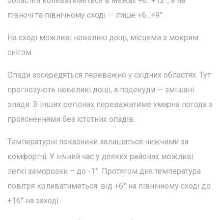
областей коливатиметься в межах +8...+12°, а на
півночі та північному сході -- лише +6...+9°.
На сході можливі невеликі дощі, місцями з мокрим
снігом.
Опади зосередяться переважно у східних областях. Тут
прогнозують невеликі дощі, а подекуди -- змішані
опади. В інших регіонах переважатиме хмарна погода з
проясненнями без істотних опадів.
Температурні показники залишаться нижчими за
комфортні. У нічний час у деяких районах можливі
легкі заморозки – до -1°. Протягом дня температура
повітря коливатиметься: від +6° на північному сході до
+16° на заході.