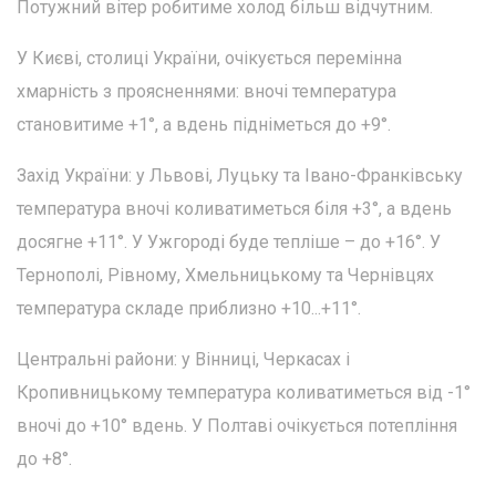
Потужний вітер робитиме холод більш відчутним.
У Києві, столиці України, очікується перемінна
хмарність з проясненнями: вночі температура
становитиме +1°, а вдень підніметься до +9°.
Захід України: у Львові, Луцьку та Івано-Франківську
температура вночі коливатиметься біля +3°, а вдень
досягне +11°. У Ужгороді буде тепліше – до +16°. У
Тернополі, Рівному, Хмельницькому та Чернівцях
температура складе приблизно +10...+11°.
Центральні райони: у Вінниці, Черкасах і
Кропивницькому температура коливатиметься від -1°
вночі до +10° вдень. У Полтаві очікується потепління
до +8°.